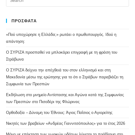
Es
to
clo
ΠΡΟΣΦΑΤΑ
the
«Πού υποχώρησε η Ελλάδα;» ρωτάει ο πρωθυπουργός. Ιδού η
se
απάντηση:
pan
Ο ΣΥΡΙΖΑ προσπαθεί να μπλοκάρει επιγραφή με τη φράση του
Στράβωνα
Ο ΣΥΡΙΖΑ δείχνει την απέχθειά του στον ελληνισμό και στη
Μακεδονία μέσω της ερώτησης για το ότι ο Στράβων παραβιάζει τη
Συμφωνία των Πρεσπών
Εκδήλωση στο μνημείο Αντίστασης και Αγώνα κατά της Συμφωνίας
των Πρεσπών στο Πισοδέρι της Φλώρινας
Ορθοδοξία – Δύναμη του Έθνους: Άγιος Παΐσιος ο Αγιορείτης
Νικητές των βραβείων «Ανδρέας Γιαννιτσόπουλος» για το έτος 2026
Μόνο με επέκταση των χωρικών υδάτων λύνεται το πρόβλημα στο