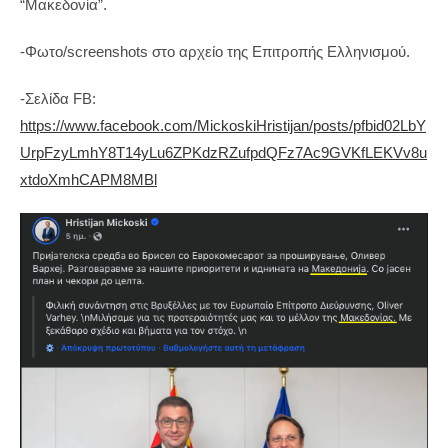
“Μακεδονία”.
-Φωτο/screenshots στο αρχείο της Επιτροπής Ελληνισμού.
-Σελίδα FB:
https://www.facebook.com/MickoskiHristijan/posts/pfbid02LbY
UrpFzyLmhY8T14yLu6ZPKdzRZufpdQFz7Ac9GVKfLEKVv8u
xtdoXmhCAPM8MBl