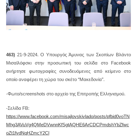
463)
21-9-2024. Ο Υπουργός Άμυνας των Σκοπίων Βλάντο
Μισαϊλόφσκι στην προσωπική του σελίδα στο Facebook
ανήρτησε φωτογραφίες συνοδευόμενες από κείμενο στο
οποίο αναφέρει τη χώρα του σκέτο “Μακεδονία”.
-Φωτο/screenshots στο αρχείο της Επιτροπής Ελληνισμού.
-Σελίδα FB:
https://www.facebook.com/misajlovskivlado/posts/pfbid0voTN
Mhg3AVuVg4QMeDVwnnKfSgtAQHE6ArCDCPmdshYbZfwc
oZt1fvdNqHZmcY2Cl