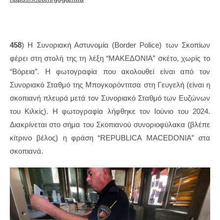
458
) Η Συνοριακή Αστυνομία (Border Police) των Σκοπίων
φέρει στη στολή της τη λέξη “ΜΑΚΕΔΟΝΙΑ” σκέτο, χωρίς το
“Βόρεια”. Η φωτογραφία που ακολουθεί είναι από τον
Συνοριακό Σταθμό της Μπογκορόντιτσα στη Γευγελή (είναι η
σκοπιανή πλευρά μετά τον Συνοριακό Σταθμό των Ευζώνων
του Κιλκίς). Η φωτογραφία λήφθηκε τον Ιούνιο του 2024.
Διακρίνεται στο σήμα του Σκοπιανού συνοριοφύλακα (βλέπε
κίτρινο βέλος) η φράση “REPUBLICA MACEDONIA” στα
σκοπιανά.