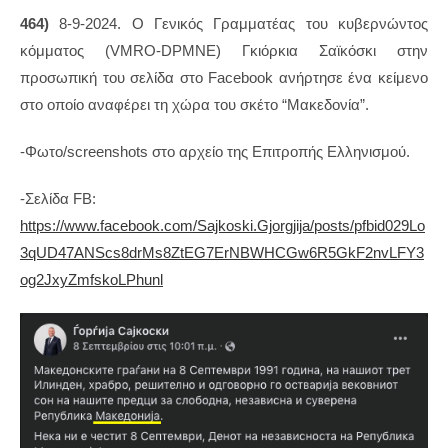
464)
8-9-2024. Ο Γενικός Γραμματέας του κυβερνώντος
κόμματος (VMRO-DPMNE) Γκιόρκια Σαϊκόσκι στην
προσωπική του σελίδα στο Facebook ανήρτησε ένα κείμενο
στο οποίο αναφέρει τη χώρα του σκέτο “Μακεδονία”.
-Φωτο/screenshots στο αρχείο της Επιτροπής Ελληνισμού.
-Σελίδα FB:
https://www.facebook.com/Sajkoski.Gjorgjija/posts/pfbid029Lo
3qUD47ANScs8drMs8ZtEG7ErNBWHCGw6R5GkF2nvLFY3
og2JxyZmfskoLPhunl