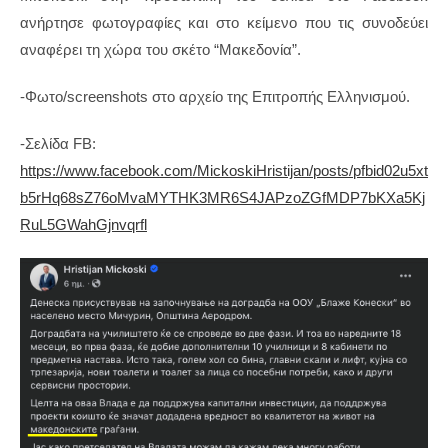
ανήρτησε φωτογραφίες και στο κείμενο που τις συνοδεύει
αναφέρει τη χώρα του σκέτο “Μακεδονία”.
-Φωτο/screenshots στο αρχείο της Επιτροπής Ελληνισμού.
-Σελίδα FB:
https://www.facebook.com/MickoskiHristijan/posts/pfbid02u5xt
b5rHq68sZ76oMvaMYTHK3MR6S4JAPzoZGfMDP7bKXa5Kj
RuL5GWahGjnvqrfl