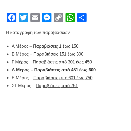
published:
category:
F
T
E
M
C
W
S
a
wi
m
e
o
h
h
Η καταγραφή των παραβιάσεων
c
tt
ail
ss
p
at
ar
e
er
e
y
s
e
Α Μέρος –
Παραβιάσεις 1 έως 150
b
n
Li
A
Β Μέρος –
Παραβιάσεις 151 έως 300
o
g
n
p
Γ Μέρος –
Παραβιάσεις από 301 έως 450
Δ Μέρος –
Παραβιάσεις από 451 έως 600
o
er
k
p
Ε Μέρος –
Παραβιάσεις από 601 έως 750
k
ΣΤ Μέρος –
Παραβιάσεις από 751