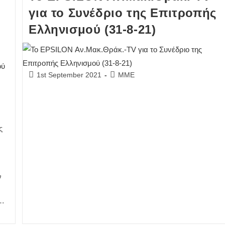
για το Συνέδριο της Επιτροπής
Ελληνισμού (31-8-21)
Post
Post
1st September 2021
ΜΜΕ
published:
category:
ς
ν
g…