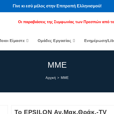
Γίνε κι εσύ μέλος στην Επιτροπή Ελληνισμού!
Οι παραβιάσεις της Συμφωνίας των Πρεσπών από τα
Ποιοι Είμαστε
Ομάδες Εργασίας
Ενημέρωση/Lib
ΜΜΕ
Αρχική
>
ΜΜΕ
To EPSILON Αν.Μακ.Θράκ.-TV