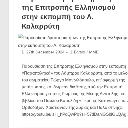
της Επιτροπής Ελληνισμού
στην εκπομπή του Λ.
Καλαρρύτη
Post
Post
27th December 2024
Βίντεο
/
ΜΜΕ
published:
category:
Παρουσίαση της Επιτροπής Ελληνισμού στην εκπομπή
«Παραπολιτικά» του Λάμπρου Καλαρρύτη, από το μέλο
του σωματείου Γιώργο Μανωλόπουλο, επ’ αφορμή της
μετάφρασης και δωρεάν διάθεσης από την Επιτροπή
Ελληνισμού για τους Ρωμιούς της Μέσης Ανατολής του
βιβλίου του Παύλου Καρολίδη «Περί της Καταγωγής τω
Ορθοδόξων Χριστιανών της Συρίας και Παλαιστίνης».
https://youtu.be/lsH_hPdQwPo?si=57dDaniGSbiGLQA