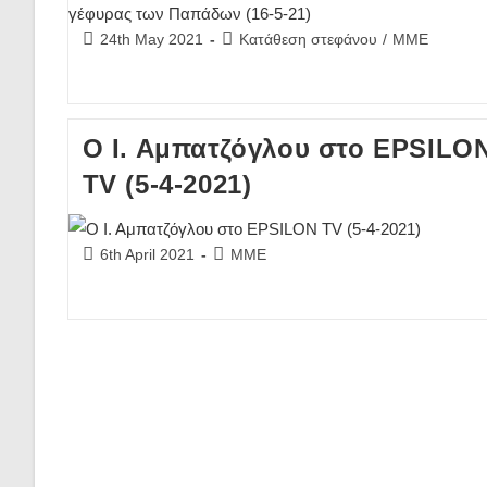
Post
Post
24th May 2021
Κατάθεση στεφάνου
/
ΜΜΕ
published:
category:
Ο Ι. Αμπατζόγλου στο EPSILO
TV (5-4-2021)
Post
Post
6th April 2021
ΜΜΕ
published:
category: