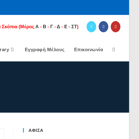
 Σκόπια
(Μέρος
Α
-
Β
-
Γ
-
Δ
-
E
-
ΣΤ
)
rary
Εγγραφή Μέλους
Επικοινωνία
Toggle
Website
Search
ΑΦΙΣΑ