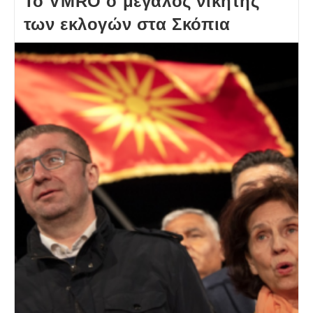
Το VMRO ο μεγάλος νικητής
των εκλογών στα Σκόπια