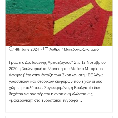
Post
Post
4th June 2024
Άρθρα
/
Μακεδονία-Σκοπιανό
published:
category:
Γράφει ο Δρ. Ιωάννης Αμπατζόγλου* Στις 17 Νοεμβρίου
2020 η βουλγαρική κυβέρνηση του Μπόικο Μπορίσοφ
άσκησε βέτο στην ένταξη των Σκοπίων στην ΕΕ λόγω
γλωσσικών και ιστορικών διαφορών που είχαν οι δύο
χώρες μεταξύ τους. Συγκεκριμένα, η Βουλγαρία δεν
δεχόταν να αναφέρεται η σκοπιανή γλώσσα ως
«μακεδονική» στα ευρωπαϊκά έγγραφα…