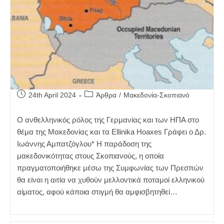
Post
Post
24th April 2024
Άρθρα
/
Μακεδονία-Σκοπιανό
published:
category:
Ο ανθελληνικός ρόλος της Γερμανίας και των ΗΠΑ στο
θέμα της Μακεδονίας και τα Ellinika Hoaxes Γράφει ο Δρ.
Ιωάννης Αμπατζόγλου* Η παράδοση της
μακεδονικότητας στους Σκοπιανούς, η οποία
πραγματοποιήθηκε μέσω της Συμφωνίας των Πρεσπών
θα είναι η αιτία να χυθούν μελλοντικά ποταμοί ελληνικού
αίματος, αφού κάποια στιγμή θα αμφισβητηθεί…