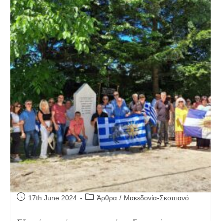
Post
Post
17th June 2024
Άρθρα
/
Μακεδονία-Σκοπιανό
published:
category: