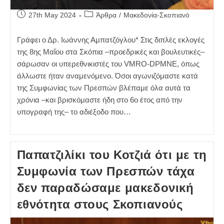
Post
Post
27th May 2024
Άρθρα
/
Μακεδονία-Σκοπιανό
published:
category:
Γράφει ο Δρ. Ιωάννης Αμπατζόγλου* Στις διπλές εκλογές
της 8ης Μαΐου στα Σκόπια –προεδρικές και βουλευτικές–
σάρωσαν οι υπερεθνικιστές του VMRO-DPMNE, όπως
άλλωστε ήταν αναμενόμενο. Όσοι αγωνιζόμαστε κατά
της Συμφωνίας των Πρεσπών βλέπαμε όλα αυτά τα
χρόνια –και βρισκόμαστε ήδη στο 6ο έτος από την
υπογραφή της– το αδιέξοδο που…
Παπατζιλίκι του Κοτζιά ότι με τη
Συμφωνία των Πρεσπών τάχα
δεν παραδώσαμε μακεδονική
εθνότητα στους Σκοπιανούς