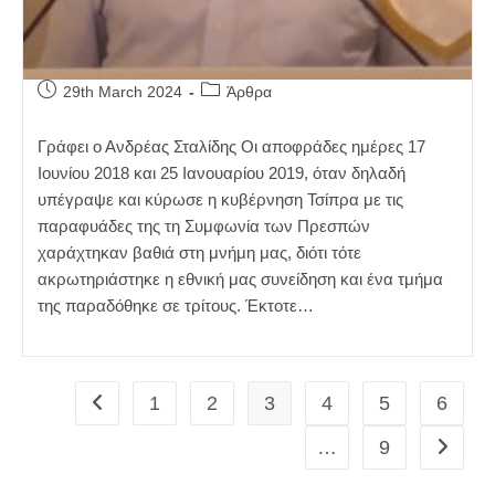
Post
Post
29th March 2024
Άρθρα
published:
category:
Γράφει ο Ανδρέας Σταλίδης Οι αποφράδες ημέρες 17
Ιουνίου 2018 και 25 Ιανουαρίου 2019, όταν δηλαδή
υπέγραψε και κύρωσε η κυβέρνηση Τσίπρα με τις
παραφυάδες της τη Συμφωνία των Πρεσπών
χαράχτηκαν βαθιά στη μνήμη μας, διότι τότε
ακρωτηριάστηκε η εθνική μας συνείδηση και ένα τμήμα
της παραδόθηκε σε τρίτους. Έκτοτε…
1
2
3
4
5
6
Go to the previous page
…
9
Go to t