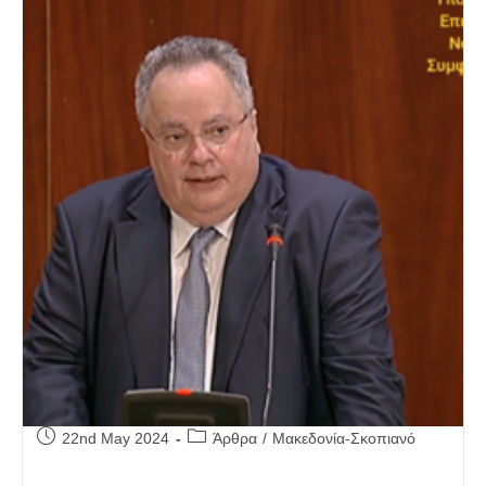
Post
Post
22nd May 2024
Άρθρα
/
Μακεδονία-Σκοπιανό
published:
category: