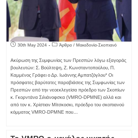
Post
Post
30th May 2024
Άρθρα
/
Μακεδονία-Σκοπιανό
published:
category:
Ακύρωση της Συμφωνίας των Πρεσπών λόγω εξαγοράς
βουλευτών: Σ. Βούλτεψη, Ζ. Κωνσταντοπούλου, Π.
Καμμένος Γράφει ο Δρ. Ιωάννης Αμπατζόγλου* Οι
πρόσφατες βαρύτατες παραβιάσεις της Συμφωνίας των
Πρεσπών από την νεοεκλεγείσα πρόεδρο των Σκοπίων
κ. Γκορντάνα Σιλιάνοφσκα (VMRO-DPMNE) αλλά και
από τον κ. Χρίστιαν Μίτσκοσκι, πρόεδρο του σκοπιανού
κόμματος VMRO-DPMNE που…