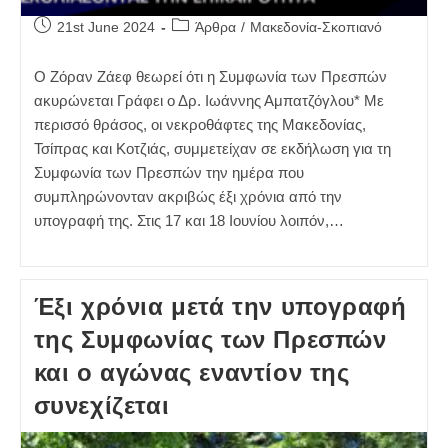
Post
Post
21st June 2024
Άρθρα
/
Μακεδονία-Σκοπιανό
published:
category:
Ο Ζόραν Ζάεφ θεωρεί ότι η Συμφωνία των Πρεσπών
ακυρώνεται Γράφει ο Δρ. Ιωάννης Αμπατζόγλου* Με
περισσό θράσος, οι νεκροθάφτες της Μακεδονίας,
Τσίπρας και Κοτζιάς, συμμετείχαν σε εκδήλωση για τη
Συμφωνία των Πρεσπών την ημέρα που
συμπληρώνονταν ακριβώς έξι χρόνια από την
υπογραφή της. Στις 17 και 18 Ιουνίου λοιπόν,…
Έξι χρόνια μετά την υπογραφή
της Συμφωνίας των Πρεσπών
και ο αγώνας εναντίον της
συνεχίζεται