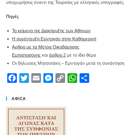
υποχωρήσεις έναντι της Τουρκίας με ελληνικές υπογραφές.
Πηγές
Το κείμενο της Διακήρυξης των Αθηνών
Η συνέντευξη Ερντογάν στην Καθημερινή
Άρθρο με τα Μέτρα Οικοδόμησης
Εμπιστοσύνης
και
άρθρο 2
με το ίδιο θέμα
Οι δηλώσεις Μητσοτάκη – Ερντογάν μετά τη συνάντηση
F
T
E
M
C
W
S
a
wi
m
e
o
h
h
c
tt
ail
ss
p
at
ar
ΑΦΙΣΑ
e
er
e
y
s
e
b
n
Li
A
o
g
n
p