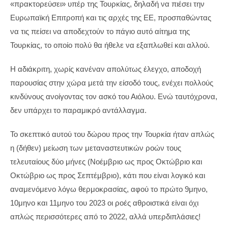
«πρακτορεύσει» υπέρ της Τουρκίας, δηλαδή να πιέσει την
Ευρωπαϊκή Επιτροπή και τις αρχές της ΕΕ, προσπαθώντας
να τις πείσει να αποδεχτούν το πάγιο αυτό αίτημα της
Τουρκίας, το οποίο πολύ θα ήθελε να εξαπλωθεί και αλλού.
Η αδιάκριτη, χωρίς κανέναν απολύτως έλεγχο, αποδοχή
παρουσίας στην χώρα μετά την είσοδό τους, ενέχει πολλούς
κινδύνους ανοίγοντας τον ασκό του Αιόλου. Ενώ ταυτόχρονα,
δεν υπάρχει το παραμικρό αντάλλαγμα.
Το σκεπτικό αυτού του δώρου προς την Τουρκία ήταν απλώς
η (δήθεν) μείωση των μεταναστευτικών ροών τους
τελευταίους δύο μήνες (Νοέμβριο ως προς Οκτώβριο και
Οκτώβριο ως προς Σεπτέμβριο), κάτι που είναι λογικό και
αναμενόμενο λόγω θερμοκρασίας, αφού το πρώτο 9μηνο,
10μηνο και 11μηνο του 2023 οι ροές αθροιστικά είναι όχι
απλώς περισσότερες από το 2022, αλλά υπερδιπλάσιες!