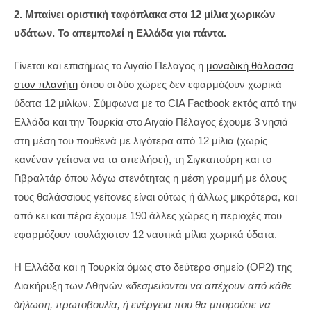
2. Μπαίνει οριστική ταφόπλακα στα 12 μίλια χωρικών
υδάτων. Το απεμπολεί η Ελλάδα για πάντα.
Γίνεται και επισήμως το Αιγαίο Πέλαγος η
μοναδική θάλασσα
στον πλανήτη
όπου οι δύο χώρες δεν εφαρμόζουν χωρικά
ύδατα 12 μιλίων. Σύμφωνα με το CIA Factbook εκτός από την
Ελλάδα και την Τουρκία στο Αιγαίο Πέλαγος έχουμε 3 νησιά
στη μέση του πουθενά με λιγότερα από 12 μίλια (χωρίς
κανέναν γείτονα να τα απειλήσει), τη Σιγκαπούρη και το
Γιβραλτάρ όπου λόγω στενότητας η μέση γραμμή με όλους
τους θαλάσσιους γείτονες είναι ούτως ή άλλως μικρότερα, και
από κει και πέρα έχουμε 190 άλλες χώρες ή περιοχές που
εφαρμόζουν τουλάχιστον 12 ναυτικά μίλια χωρικά ύδατα.
Η Ελλάδα και η Τουρκία όμως στο δεύτερο σημείο (OP2) της
Διακήρυξη των Αθηνών
«δεσμεύονται να απέχουν από κάθε
δήλωση, πρωτοβουλία, ή ενέργεια που θα μπορούσε να