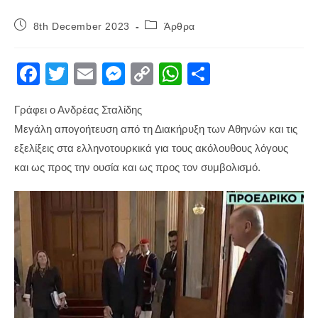
Post
Post
8th December 2023
Άρθρα
published:
category:
F
T
E
M
C
W
S
a
wi
m
e
o
h
h
Γράφει ο Ανδρέας Σταλίδης
c
tt
ail
ss
p
at
ar
Μεγάλη απογοήτευση από τη Διακήρυξη των Αθηνών και τις
e
er
e
y
s
e
εξελίξεις στα ελληνοτουρκικά για τους ακόλουθους λόγους
b
n
Li
A
και ως προς την ουσία και ως προς τον συμβολισμό.
o
g
n
p
o
er
k
p
k