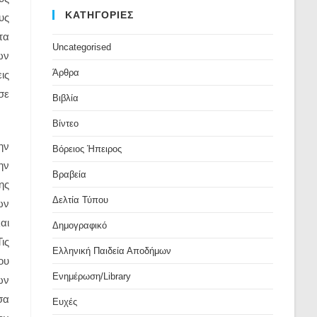
ΚΑΤΗΓΟΡΙΕΣ
υς
τα
Uncategorised
ων
Άρθρα
ις
σε
Βιβλία
Βίντεο
ην
Βόρειος Ήπειρος
ην
Βραβεία
ης
Δελτία Τύπου
ων
αι
Δημογραφικό
Τις
Ελληνική Παιδεία Αποδήμων
ου
Ενημέρωση/Library
ων
σα
Ευχές