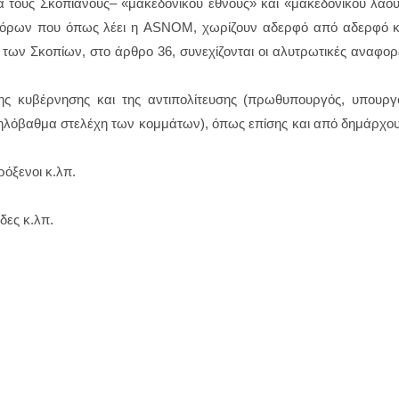
ά τους Σκοπιανούς– «μακεδονικού έθνους» και «μακεδονικού λαού
υνόρων που όπως λέει η ASNOM, χωρίζουν αδερφό από αδερφό κ
ων Σκοπίων, στο άρθρο 36, συνεχίζονται οι αλυτρωτικές αναφορ
ς κυβέρνησης και της αντιπολίτευσης (πρωθυπουργός, υπουργο
υψηλόβαθμα στελέχη των κομμάτων), όπως επίσης και από δημάρχου
όξενοι κ.λπ.
δες κ.λπ.