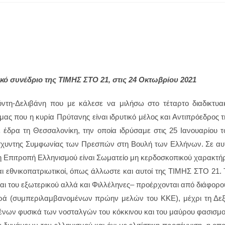
ακό συνέδριο της ΤΙΜΗΣ ΣΤΟ 21, στις 24 Οκτωβρίου 2021
ντη-Δελιβάνη που με κάλεσε να μιλήσω στο τέταρτο διαδικτυα
μας που η κυρία Πρύτανης είναι ιδρυτικό μέλος και Αντιπρόεδρος τ
έδρα τη Θεσσαλονίκη, την οποία ιδρύσαμε στις 25 Ιανουαρίου τ
ίσχυντης Συμφωνίας των Πρεσπών στη Βουλή των Ελλήνων. Σε αυ
 η Επιτροπή Ελληνισμού είναι Σωματείο μη κερδοσκοπικού χαρακτή
ναι εθνικοπατριωτικοί, όπως άλλωστε και αυτοί της ΤΙΜΗΣ ΣΤΟ 21. 
αι του εξωτερικού αλλά και Φιλλέληνες– προέρχονται από διάφορο
ερά (συμπεριλαμβανομένων πρώην μελών του ΚΚΕ), μέχρι τη Δεξ
νων φυσικά των νοσταλγών του κόκκινου και του μαύρου φασισμο