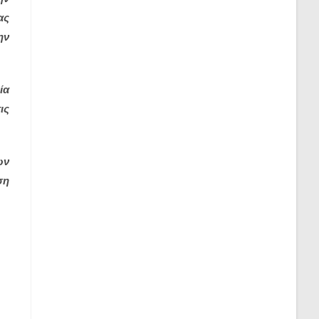
ας
ην
ία
ις
ων
ση