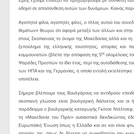
Εμείς έχουμε επιλέξει να προχωρήσουμε με σύνθεση των 
οδηγεί σε αποσύνθεση αυτών των δυνάμεων. Κοινός παρον
Αγαπητοί φίλοι, αγαπητές φίλες, ο τίτλος αυτού του συνεδ
θεμάτων
» θεωρώ ότι αφορά μεταξύ των άλλων και στη
στους Σκοπιανούς το όνομα της Μακεδονίας αλλά και τη 
ξεπούλημα της ελληνικής ταυτότητας, ιστορίας και
ης
κομμουνιστών (βλέπε την απόφαση της 5
ολομέλειας το
Ψαράδες Πρεσπών το ίδιο έτος, περί της αυτοδιάθεσης τ
των ΗΠΑ και της Γερμανίας, η οποία εντολή εκτελέστηκε
υποτέλεια.
Σήμερα βλέπουμε τους Βουλγάρους να αντιδρούν επειδή 
σκοπιανή γλώσσα είναι βουλγαρική διάλεκτος και οι
παράδειγμα ο βουλγαρικής καταγωγής Γκότσε Ντέλτσεφ. 
τη «Μακεδονία του Πιρίν» ουσιαστικά διεκδικώντας έδ
Ευρωπαϊκή Ένωση όπως η Ελλάδα και αν και είναι φτω
ιστορίας της, όπως δε δέχεται να αμφισβητούν την κυρι