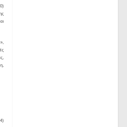
0)
ης
αι
»,
ές
ς,
η,
4)