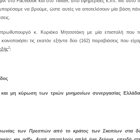
 στο Facebook και στο Twitter, από εφημερίδες κ.λπ. Με αυτό τ
μπορέσαμε να βρούμε, ώστε αυτές να αποτελέσουν μία βάση πά
σεις.
ν πρωθυπουργό κ. Κυριάκο Μητσοτάκη με μία επιστολή που τ
 κοινοποιήσει τις εκατόν εξήντα δύο (162) παραβιάσεις που είχα
2
εξής
:
άδος
και μη κύρωση των τριών μνημονίων συνεργασίας Ελλάδα
υμφωνίας των Πρεσπών από το κράτος των Σκοπίων στα δ
αφίες και
pdf
». Αυτά αποτελούν απλά ένα δείγμα, επειδή στ