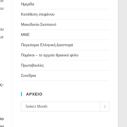
ον
Ημερίδα
νω
Κατάθεση στεφάνου
Μακεδονία-Σκοπιανό
ου
ΜΜΕ
με
Παγκόσμια Ελληνική Διασπορά
Πομάκοι – το αρχαίο θρακικό φύλο
Πρωτοβουλίες
Συνέδρια
ς-
ΑΡΧΕΙΟ
ΑΡΧΕΙΟ
Select Month
ύο
ην