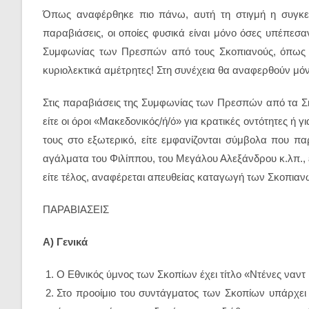
Όπως αναφέρθηκε πιο πάνω, αυτή τη στιγμή η συγκεκ
παραβιάσεις, οι οποίες φυσικά είναι μόνο όσες υπέπεσα
Συμφωνίας των Πρεσπών από τους Σκοπιανούς, όπως α
κυριολεκτικά αμέτρητες! Στη συνέχεια θα αναφερθούν μόν
Στις παραβιάσεις της Συμφωνίας των Πρεσπών από τα Σκ
είτε οι όροι «Μακεδονικός/ή/ό» για κρατικές οντότητες ή 
τους στο εξωτερικό, είτε εμφανίζονται σύμβολα που π
αγάλματα του Φιλίππου, του Μεγάλου Αλεξάνδρου κ.λπ., ε
είτε τέλος, αναφέρεται απευθείας καταγωγή των Σκοπια
ΠΑΡΑΒΙΑΣΕΙΣ
Α) Γενικά
Ο Εθνικός ύμνος των Σκοπίων έχει τίτλο «Ντένες ναν
Στο προοίμιο του συντάγματος των Σκοπίων υπάρχει