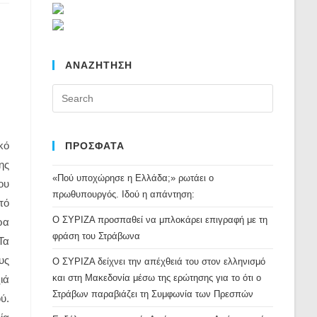
ΑΝΑΖΗΤΗΣΗ
Press
Escape
to
κό
close
ΠΡΟΣΦΑΤΑ
the
ης
«Πού υποχώρησε η Ελλάδα;» ρωτάει ο
search
ου
πρωθυπουργός. Ιδού η απάντηση:
panel.
τό
Ο ΣΥΡΙΖΑ προσπαθεί να μπλοκάρει επιγραφή με τη
ρα
φράση του Στράβωνα
Τα
υς
Ο ΣΥΡΙΖΑ δείχνει την απέχθειά του στον ελληνισμό
και στη Μακεδονία μέσω της ερώτησης για το ότι ο
ιά
Στράβων παραβιάζει τη Συμφωνία των Πρεσπών
ύ.