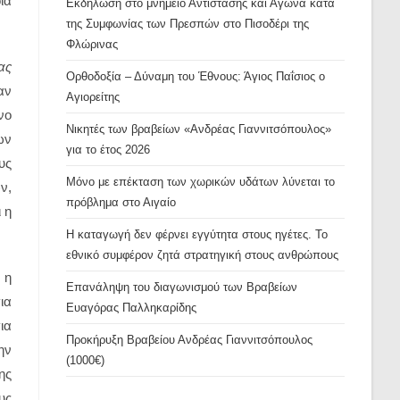
ία
Εκδήλωση στο μνημείο Αντίστασης και Αγώνα κατά
της Συμφωνίας των Πρεσπών στο Πισοδέρι της
Φλώρινας
ας
Ορθοδοξία – Δύναμη του Έθνους: Άγιος Παΐσιος ο
αν
Αγιορείτης
νο
Νικητές των βραβείων «Ανδρέας Γιαννιτσόπουλος»
ων
για το έτος 2026
υς
Μόνο με επέκταση των χωρικών υδάτων λύνεται το
ν,
πρόβλημα στο Αιγαίο
 η
Η καταγωγή δεν φέρνει εγγύτητα στους ηγέτες. Το
εθνικό συμφέρον ζητά στρατηγική στους ανθρώπους
 η
Επανάληψη του διαγωνισμού των Βραβείων
ια
Ευαγόρας Παλληκαρίδης
ια
Προκήρυξη Βραβείου Ανδρέας Γιαννιτσόπουλος
ην
(1000€)
ης
υς