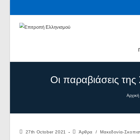
Skip
to
content
Οι παραβιάσεις τη
Αρχική
Post
Post
27th October 2021
Άρθρα
/
Μακεδονία-Σκοπια
published:
category: