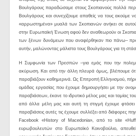
Βουλγάρους παραδώσαμε στους Σκοπιανούς πολλά περισσ
Βουλγάρους και συνεχίζουμε απαθείς να τους ακούμε να
«αρρωστημένα» μυαλά των Σκοπιανών ανήκει σε αυτούς
στην Ευρωπαϊκή Ένωση αφού δεν αναθεωρούν οι Σκοπιανοί
των ξένων δυνάμεων που αναφέρθηκαν πιο πάνω– προσ
αυτήν, μαλώνοντας μάλιστα τους Βουλγάρους για τη στάσ
Η Συμφωνία των Πρεσπών –για εμάς που την πολεμάμ
ακύρωση. Και από την άλλη πλευρά όμως, βλέπουμε ότι 
παραβιάζουν καθημερινά. Ως Επιτροπή Ελληνισμού, πήρ
ομάδας εργασίας που έχουμε δημιουργήσει με την ονομ
παραβιάσεων, έκανε το ιδρυτικό μέλος μας και ταμίας του
από άλλα μέλη μας και αυτή τη στιγμή έχουμε φτάσε
παραβιάσεις αυτές τις έχουμε συλλέξει από διάφορες πηγ
Facebook «History of Macedonia», από το site «Huf
ευρωβουλευτών στο Ευρωπαϊκό Κοινοβούλιο, απευθεί