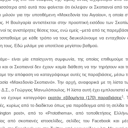
ότερα από αυτά που φαίνεται ότι έκλεψαν οι Σκοπιανοί από το
 μιλούν για την υποτιθέμενη «Μακεδονία του Αιγαίου», η οποία σ
. Η Βουλγαρία αντιστέκεται στην προοπτική εισόδου των Σκοπί
 τις ανιστόρητες θέσεις τους, ενώ εμείς –μετά από τις παρεμβάσε
παθούμε με κάθε τρόπο να τους διευκολύνουμε να ενταχθούν 
η τους. Εδώ μιλάμε για υποτέλεια μεγίστου βαθμού.
ε– είναι μία επαίσχυντη συμφωνία, της οποίας επιθυμούμε τ
και οι Σκοπιανοί δεν έχουν καμία διάθεση να την τηρήσουν και τ
αμε την απόφαση να καταγράψουμε αυτές τις παραβιάσεις, μέσω τ
ασία «Μακεδονία-Σκοπιανό». Την αρχή, αναφορικά με τη λίστα τ
 Δ.Σ., ο Γεώργιος Μανωλόπουλος. Η λίστα αυτή έχει εμπλουτιστεί κ
1
ι να έχουμε καταγράψει
εκατόν εβδομήντα (170) παραβιάσεις
. 
ές, κυρίως από το διαδίκτυο όπως για παράδειγμα από τη σελίδα τ
fington post», από το «Protothema», από τοποθετήσεις Ελλήν
ας από σκοπιανές ιστοσελίδες, σελίδες του Facebook και μέ