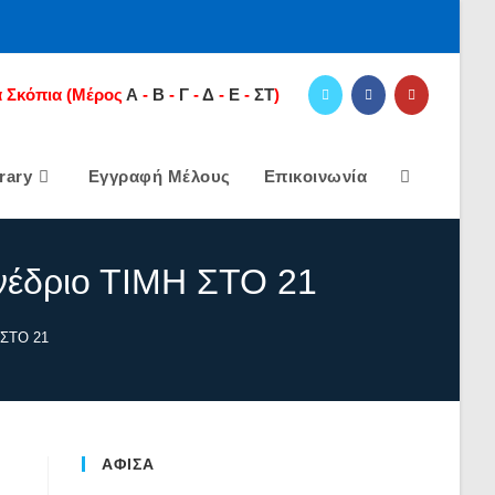
 Σκόπια
(Μέρος
Α
-
Β
-
Γ
-
Δ
-
E
-
ΣΤ
)
rary
Εγγραφή Μέλους
Επικοινωνία
Toggle
Website
νέδριο ΤΙΜΗ ΣΤΟ 21
 ΣΤΟ 21
Search
ΑΦΙΣΑ