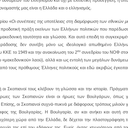
δυνάμεων του ελληνισμού και όχι με ελιτίστικη προσέγγιση, η οπο
ομαστής μας είναι η Ελλάδα και ο ελληνισμός.
ρίου «
Οι συνέπειες της υποτέλειας στη διαμόρφωση των εθνικών μ
ν προδοτική πράξη εκείνων των Ελλήνων πολιτικών που παρέδωσ
μακεδονική ταυτότητα και γλώσσα. Και αυτό επειδή το συγκεκριμέ
 παράδοσης δεν συνέβη μόνο ως ιδεολογικό απωθημένο Ελλήν
ου
υ ΚΚΕ το 1949 και την ανακοίνωση του 2
συνεδρίου του ΝΟΦ στο
ου «μακεδονικού» λαού), αλλά και ως εντολή των μεγάλων δυνάμεω
 από τους πρόθυμους Έλληνες πολιτικούς και εδώ ακριβώς έγκειται
οι Σκοπιανοί τους κλέβουν τη γλώσσα και την ιστορία. Πράγματι
 ήρωες των Σκοπιανών είναι οι ήρωες των Βουλγάρων, όπως γ
Επίσης, οι Σκοπιανοί συχνά-πυκνά με διάφορους τρόπους μιλούν γ
αφος της Βουλγαρίας. Η Βουλγαρία, αν και ανήκει και αυτή στ
χότερη χώρα από την Ελλάδα, δε δέχεται την πλαστογράφηση τ
αρχία της επί του εδάφους της. Εμείς, όντας ισχυρότεροι από το