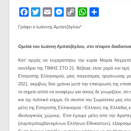
F
T
E
M
C
W
S
a
wi
m
e
o
h
h
Γράφει ο Ιωάννης Αμπατζόγλου*
c
tt
ail
ss
p
at
ar
e
er
e
y
s
e
Ομιλία του Ιωάννη Αμπατζόγλου, στο τέταρτο διαδικτυ
b
n
Li
A
o
g
n
p
Κατ’ αρχάς να ευχαριστήσω την κυρία Μαρία Νεγρεπό
o
er
k
p
συνέδριο της ΤΙΜΗΣ ΣΤΟ 21. Βέβαια, είναι χαρά και τιμή 
k
Επιτροπής Ελληνισμού, μίας παγκόσμιας οργάνωσης με 
2021, ακριβώς δύο χρόνια μετά την επικύρωση της επα
το σημείο απλά να αναφέρω για όσους δε γνωρίζουν, ότι
και όχι πολιτικό κόμμα. Οι σκοποί του Σωματείου μας εί
μέλη της Επιτροπής Ελληνισμού –Έλληνες της Ελλάδας κ
ιδεολογικούς χώρους. Έτσι έχουμε μέλη από την Αριστ
(συμπεριλαμβανομένων Ελλήνων Εθνικιστών), εξαιρουμέ