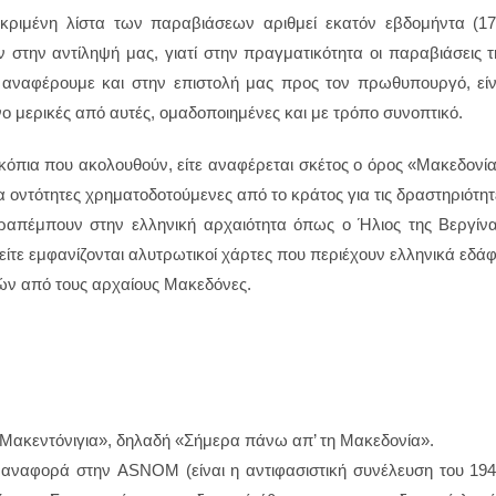
ριμένη λίστα των παραβιάσεων αριθμεί εκατόν εβδομήντα (17
ν στην αντίληψή μας, γιατί στην πραγματικότητα οι παραβιάσεις τ
ναφέρουμε και στην επιστολή μας προς τον πρωθυπουργό, είν
ο μερικές από αυτές, ομαδοποιημένες και με τρόπο συνοπτικό.
όπια που ακολουθούν, είτε αναφέρεται σκέτος ο όρος «Μακεδονία
για οντότητες χρηματοδοτούμενες από το κράτος για τις δραστηριότητ
αραπέμπουν στην ελληνική αρχαιότητα όπως ο Ήλιος της Βεργίνα
ίτε εμφανίζονται αλυτρωτικοί χάρτες που περιέχουν ελληνικά εδάφ
νών από τους αρχαίους Μακεδόνες.
τ Μακεντόνιγια», δηλαδή «Σήμερα πάνω απ’ τη Μακεδονία».
 αναφορά στην ASNOM (είναι η αντιφασιστική συνέλευση του 194