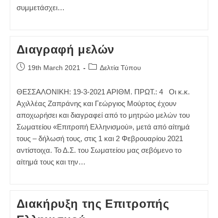
συμμετάσχει…
Διαγραφή μελών
Post
Post
19th March 2021
Δελτία Τύπου
published:
category:
ΘΕΣΣΑΛΟΝΙΚΗ: 19-3-2021 ΑΡΙΘΜ. ΠΡΩΤ.: 4 Οι κ.κ.
Αχιλλέας Ζαπράνης και Γεώργιος Μούρτος έχουν
αποχωρήσει και διαγραφεί από το μητρώο μελών του
Σωματείου «Επιτροπή Ελληνισμού», μετά από αίτημά
τους – δήλωσή τους, στις 1 και 2 Φεβρουαρίου 2021
αντίστοιχα. Το Δ.Σ. του Σωματείου μας σεβόμενο το
αίτημά τους και την…
Διακήρυξη της Επιτροπής