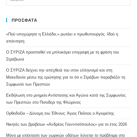
Es
to
clo
ΠΡΟΣΦΑΤΑ
the
«Πού υποχώρησε η Ελλάδα;» ρωτάει ο πρωθυπουργός. Ιδού η
se
απάντηση:
pan
Ο ΣΥΡΙΖΑ προσπαθεί να μπλοκάρει επιγραφή με τη φράση του
Στράβωνα
Ο ΣΥΡΙΖΑ δείχνει την απέχθειά του στον ελληνισμό και στη
Μακεδονία μέσω της ερώτησης για το ότι ο Στράβων παραβιάζει τη
Συμφωνία των Πρεσπών
Εκδήλωση στο μνημείο Αντίστασης και Αγώνα κατά της Συμφωνίας
των Πρεσπών στο Πισοδέρι της Φλώρινας
Ορθοδοξία – Δύναμη του Έθνους: Άγιος Παΐσιος ο Αγιορείτης
Νικητές των βραβείων «Ανδρέας Γιαννιτσόπουλος» για το έτος 2026
Μόνο με επέκταση των χωρικών υδάτων λύνεται το πρόβλημα στο