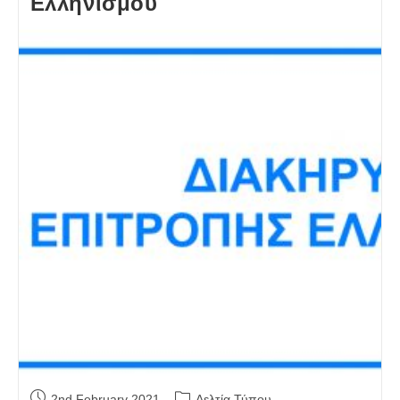
Ελληνισμού
Post
Post
2nd February 2021
Δελτία Τύπου