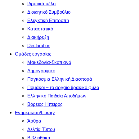
search
Ιδρυτικά μέλη
panel.
Διοικητικό Συμβούλιο
Ελεγκτική Επιτροπή
Καταστατικό
Διακήρυξη
Declaration
Ομάδες εργασίας
Μακεδονία-Σκοπιανό
Δημογραφικό
Παγκόσμια Ελληνική Διασπορά
Πομάκοι – το αρχαίο θρακικό φύλο
Ελληνική Παιδεία Αποδήμων
Βόρειος Ήπειρος
Ενημέρωση/Library
Άρθρα
Δελτία Τύπου
Βιβλιοθήκη