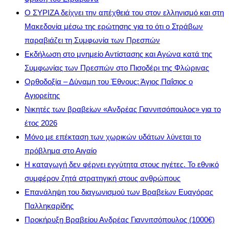
Ο ΣΥΡΙΖΑ δείχνει την απέχθειά του στον ελληνισμό και στη
Μακεδονία μέσω της ερώτησης για το ότι ο Στράβων
παραβιάζει τη Συμφωνία των Πρεσπών
Εκδήλωση στο μνημείο Αντίστασης και Αγώνα κατά της
Συμφωνίας των Πρεσπών στο Πισοδέρι της Φλώρινας
Ορθοδοξία – Δύναμη του Έθνους: Άγιος Παΐσιος ο
Αγιορείτης
Νικητές των βραβείων «Ανδρέας Γιαννιτσόπουλος» για το
έτος 2026
Μόνο με επέκταση των χωρικών υδάτων λύνεται το
πρόβλημα στο Αιγαίο
Η καταγωγή δεν φέρνει εγγύτητα στους ηγέτες. Το εθνικό
συμφέρον ζητά στρατηγική στους ανθρώπους
Επανάληψη του διαγωνισμού των Βραβείων Ευαγόρας
Παλληκαρίδης
Προκήρυξη Βραβείου Ανδρέας Γιαννιτσόπουλος (1000€)