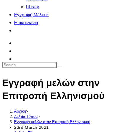
Library
Εγγραφή Μέλους
Επικοινωνία
Toggle
website
search
Search
this
Εγγραφή μελών στην
website
Επιτροπή Ελληνισμού
Αρχική
>
Δελτία Τύπου
>
Εγγραφή μελών στην Επιτροπή Ελληνισμού
Post
23rd March 2021