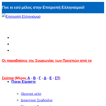
Skip
Γίνε κι εσύ μέλος στην Επιτροπή Ελληνισμού!
to
content
Οι παραβιάσεις της Συμφωνίας των Πρεσπών από τα
Σκόπια
(Μέρος
Α
-
Β
-
Γ
-
Δ
-
E
-
ΣΤ
)
Ποιοι Είμαστε
Ιδρυτικά μέλη
Διοικητικό Συμβούλιο