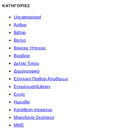
ΚΑΤΗΓΟΡΙΕΣ
Uncategorised
Άρθρα
Βιβλία
Βίντεο
Βόρειος Ήπειρος
Βραβεία
Δελτία Τύπου
Δημογραφικό
Ελληνική Παιδεία Αποδήμων
Ενημέρωση/Library
Ευχές
Ημερίδα
Κατάθεση στεφάνου
Μακεδονία-Σκοπιανό
ΜΜΕ