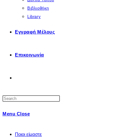
Βιβλιοθήκη
Library
Εγγραφή Μέλους
Επικοινωνία
Toggle
Press
Website
Escape
Menu
Close
to
close
Search
the
Ποιοι είμαστε