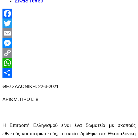
published:
Post
Δελτία Τύπου
category:
Facebook
Twitter
Email
Messenger
Copy
Link
WhatsApp
Share
ΘΕΣΣΑΛΟΝΙΚΗ: 22-3-2021
ΑΡΙΘΜ. ΠΡΩΤ.: 8
Η Επιτροπή Ελληνισμού είναι ένα Σωματείο με σκοπούς
εθνικούς και πατριωτικούς, το οποίο ιδρύθηκε στη Θεσσαλονίκη