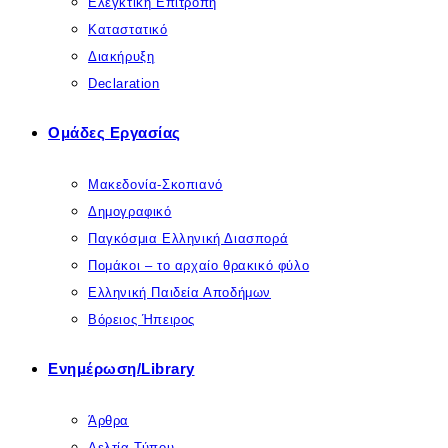
Ελεγκτική Επιτροπή
Καταστατικό
Διακήρυξη
Declaration
Ομάδες Εργασίας
Μακεδονία-Σκοπιανό
Δημογραφικό
Παγκόσμια Ελληνική Διασπορά
Πομάκοι – το αρχαίο θρακικό φύλο
Ελληνική Παιδεία Αποδήμων
Βόρειος Ήπειρος
Ενημέρωση/Library
Άρθρα
Δελτία Τύπου