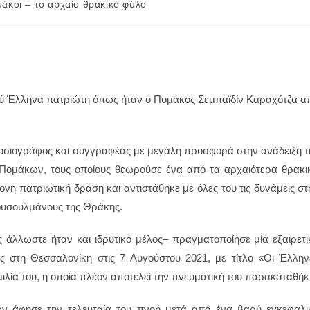
άκοι – το αρχαίο θρακικό φύλο
ρού Έλληνα πατριώτη όπως ήταν ο Πομάκος Σεμπαϊδίν Καραχότζα α
μοσιογράφος και συγγραφέας με μεγάλη προσφορά στην ανάδειξη τ
Πομάκων, τους οποίους θεωρούσε ένα από τα αρχαιότερα θρακι
νη πατριωτική δράση και αντιστάθηκε με όλες του τις δυνάμεις στ
μουσουλμάνους της Θράκης.
ς άλλωστε ήταν και ιδρυτικό μέλος– πραγματοποίησε μία εξαιρετι
 στη Θεσσαλονίκη στις 7 Αυγούστου 2021, με τίτλο «Οι Έλλην
μιλία του, η οποία πλέον αποτελεί την πνευματική του παρακαταθήκ
τών άφησε την τελευταία του πνοή μετά από ένα βαρύ εγκεφαλι