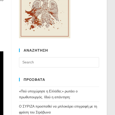
ΑΝΑΖΗΤΗΣΗ
Press
Escape
to
close
ΠΡΟΣΦΑΤΑ
the
«Πού υποχώρησε η Ελλάδα;» ρωτάει ο
search
πρωθυπουργός. Ιδού η απάντηση:
panel.
Ο ΣΥΡΙΖΑ προσπαθεί να μπλοκάρει επιγραφή με τη
φράση του Στράβωνα