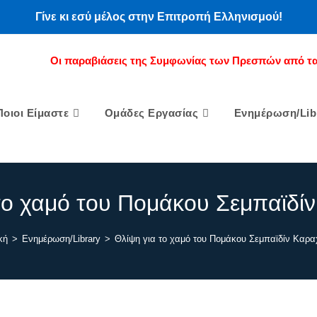
Γίνε κι εσύ μέλος στην Επιτροπή Ελληνισμού!
Οι παραβιάσεις της Συμφωνίας των Πρεσπών από τα
Ποιοι Είμαστε
Ομάδες Εργασίας
Ενημέρωση/Lib
το χαμό του Πομάκου Σεμπαϊδί
κή
>
Ενημέρωση/Library
>
Θλίψη για το χαμό του Πομάκου Σεμπαϊδίν Καρα