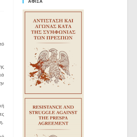
ΑΦΙΣΑ
πό
ης
κά
ην
κή
ες
η.
κό