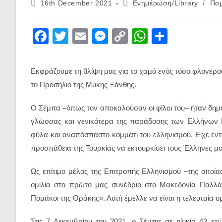
Post
Post
16th December 2021
Ενημέρωση/Library
/
Πομ
published:
category:
F
T
E
M
C
W
S
a
wi
m
e
o
h
h
c
tt
ail
ss
p
at
ar
Εκφράζουμε τη θλίψη μας για το χαμό ενός τόσο φλογε
e
er
e
y
s
e
το Προσήλιο της Μύκης Ξάνθης.
b
n
Li
A
Ο Σέμπα –όπως τον αποκαλούσαν οι φίλοι του– ήταν δη
o
g
n
p
γλώσσας και γενικότερα της παράδοσης των Ελλήνων 
o
er
k
p
φύλα και αναπόσπαστο κομμάτι του ελληνισμού. Είχε έντο
k
προσπάθεια της Τουρκίας να εκτουρκίσει τους Έλληνες 
Ως επίτιμο μέλος της Επιτροπής Ελληνισμού –της οποία
ομιλία στο πρώτο μας συνέδριο στο Μακεδονία Παλλάς
Πομάκοι της Θράκης». Αυτή έμελλε να είναι η τελευταία ο
Στις 7 Δεκεμβρίου του 2021, ο Σέμπα σε ηλικία 42 ε