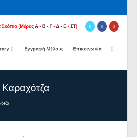
 Σκόπια
(Μέρος
Α
-
Β
-
Γ
-
Δ
-
E
-
ΣΤ
)
rary
Εγγραφή Μέλους
Επικοινωνία
Toggle
Website
ν Καραχότζα
Search
χότζα