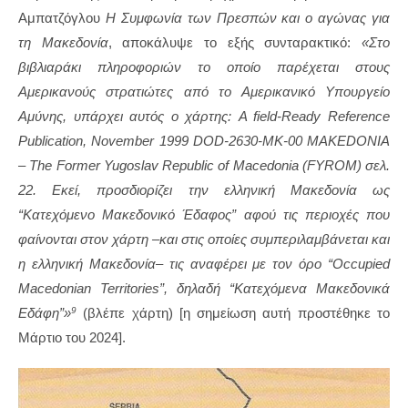
Αμπατζόγλου
Η Συμφωνία των Πρεσπών και ο αγώνας για
τη Μακεδονία
, αποκάλυψε το εξής συνταρακτικό:
«Στο
βιβλιαράκι πληροφοριών το οποίο παρέχεται στους
Αμερικανούς στρατιώτες από το Αμερικανικό Υπουργείο
Αμύνης, υπάρχει αυτός ο χάρτης: A field-Ready Reference
Publication, November 1999 DOD-2630-MK-00 MAKEDONIA
– The Former Yugoslav Republic of Macedonia (FYROM) σελ.
22.
Εκεί, προσδιορίζει την ελληνική Μακεδονία ως
“Κατεχόμενο Μακεδονικό Έδαφος” αφού τις περιοχές που
φαίνονται στον χάρτη –και στις οποίες συμπεριλαμβάνεται και
η ελληνική Μακεδονία– τις αναφέρει με τον όρο “Occupied
Macedonian Territories”, δηλαδή “Κατεχόμενα Μακεδονικά
Εδάφη”»
(βλέπε χάρτη) [η σημείωση αυτή προστέθηκε το
9
Μάρτιο του 2024].