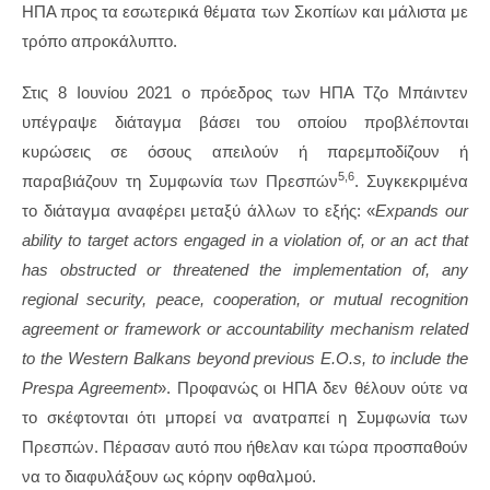
ΗΠΑ προς τα εσωτερικά θέματα των Σκοπίων και μάλιστα με
τρόπο απροκάλυπτο.
Στις 8 Ιουνίου 2021 ο πρόεδρος των ΗΠΑ Τζο Μπάιντεν
υπέγραψε διάταγμα βάσει του οποίου προβλέπονται
κυρώσεις σε όσους απειλούν ή παρεμποδίζουν ή
5,6
παραβιάζουν τη Συμφωνία των Πρεσπών
. Συγκεκριμένα
το διάταγμα αναφέρει μεταξύ άλλων το εξής: «
Expands our
ability to target actors engaged in a violation of, or an act that
has obstructed or threatened the implementation of, any
regional security, peace, cooperation, or mutual recognition
agreement or framework or accountability mechanism related
to the Western Balkans beyond previous E.O.s, to include the
Prespa Agreement
». Προφανώς οι ΗΠΑ δεν θέλουν ούτε να
το σκέφτονται ότι μπορεί να ανατραπεί η Συμφωνία των
Πρεσπών. Πέρασαν αυτό που ήθελαν και τώρα προσπαθούν
να το διαφυλάξουν ως κόρην οφθαλμού.