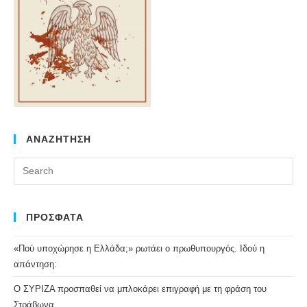
ΑΝΑΖΗΤΗΣΗ
Pr
Es
to
clo
ΠΡΟΣΦΑΤΑ
the
«Πού υποχώρησε η Ελλάδα;» ρωτάει ο πρωθυπουργός. Ιδού η
se
απάντηση:
pan
Ο ΣΥΡΙΖΑ προσπαθεί να μπλοκάρει επιγραφή με τη φράση του
Στράβωνα