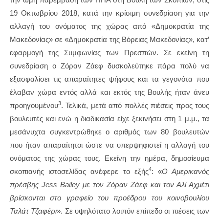
19 Οκτωβρίου 2018, κατά την κρίσιμη συνεδρίαση για την
αλλαγή του ονόματος της χώρας από «Δημοκρατία της
Μακεδονίας» σε «Δημοκρατία της Βόρειας Μακεδονίας», κατ’
εφαρμογή της Συμφωνίας των Πρεσπών. Σε εκείνη τη
συνεδρίαση ο Ζόραν Ζάεφ δυσκολεύτηκε πάρα πολύ να
εξασφαλίσει τις απαραίτητες ψήφους και τα γεγονότα που
έλαβαν χώρα εντός αλλά και εκτός της Βουλής ήταν άνευ
3
προηγουμένου
. Τελικά, μετά από πολλές πιέσεις προς τους
βουλευτές και ενώ η διαδικασία είχε ξεκινήσει στη 1 μ.μ., τα
μεσάνυχτα συγκεντρώθηκε ο αριθμός των 80 βουλευτών
που ήταν απαραίτητοι ώστε να υπερψηφιστεί η αλλαγή του
ονόματος της χώρας τους. Εκείνη την ημέρα, δημοσίευμα
4
σκοπιανής ιστοσελίδας ανέφερε το εξής
: «
Ο Αμερικανός
πρέσβης Jess Bailey με τον Ζόραν Ζάεφ και τον Αλί Αχμέτι
βρίσκονται στο γραφείο του προέδρου του κοινοβουλίου
Ταλάτ Τζαφέρι
». Σε υψηλότατο λοιπόν επίπεδο οι πιέσεις των