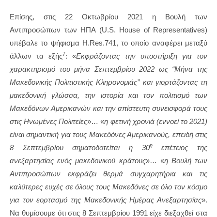
Επίσης, στις 22 Οκτωβρίου 2021 η Βουλή των
Αντιπροσώπων των ΗΠΑ (U.S. House of Representatives)
υπέβαλε το ψήφισμα H.Res.741, το οποίο αναφέρει μεταξύ
7
άλλων τα εξής
: «
Εκφράζοντας την υποστήριξη για τον
χαρακτηρισμό του μήνα Σεπτεμβρίου 2022 ως “Μήνα της
Μακεδονικής Πολιτιστικής Κληρονομιάς” και γιορτάζοντας τη
μακεδονική γλώσσα, την ιστορία και τον πολιτισμό των
Μακεδόνων Αμερικανών και την απίστευτη συνεισφορά τους
στις Ηνωμένες Πολιτείες
»… «
η φετινή χρονιά (εννοεί το 2021)
είναι σημαντική για τους Μακεδόνες Αμερικανούς, επειδή στις
η
8 Σεπτεμβρίου σηματοδοτείται η 30
επέτειος της
ανεξαρτησίας ενός μακεδονικού κράτους
»… «
η Βουλή των
Αντιπροσώπων εκφράζει θερμά συγχαρητήρια και τις
καλύτερες ευχές σε όλους τους Μακεδόνες σε όλο τον κόσμο
για τον εορτασμό της Μακεδονικής Ημέρας Ανεξαρτησίας
».
Να θυμίσουμε ότι στις 8 Σεπτεμβρίου 1991 είχε διεξαχθεί στα