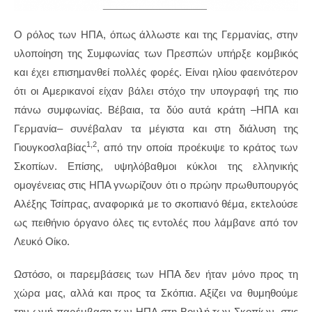
Ο ρόλος των ΗΠΑ, όπως άλλωστε και της Γερμανίας, στην
υλοποίηση της Συμφωνίας των Πρεσπών υπήρξε κομβικός
και έχει επισημανθεί πολλές φορές. Είναι ηλίου φαεινότερον
ότι οι Αμερικανοί είχαν βάλει στόχο την υπογραφή της πιο
πάνω συμφωνίας. Βέβαια, τα δύο αυτά κράτη –ΗΠΑ και
Γερμανία– συνέβαλαν τα μέγιστα και στη διάλυση της
1,2
Γιουγκοσλαβίας
, από την οποία προέκυψε το κράτος των
Σκοπίων. Επίσης, υψηλόβαθμοι κύκλοι της ελληνικής
ομογένειας στις ΗΠΑ γνωρίζουν ότι ο πρώην πρωθυπουργός
Αλέξης Τσίπρας, αναφορικά με το σκοπιανό θέμα, εκτελούσε
ως πειθήνιο όργανο όλες τις εντολές που λάμβανε από τον
Λευκό Οίκο.
Ωστόσο, οι παρεμβάσεις των ΗΠΑ δεν ήταν μόνο προς τη
χώρα μας, αλλά και προς τα Σκόπια. Αξίζει να θυμηθούμε
την ωμή παρέμβαση των ΗΠΑ στη Βουλή των Σκοπίων, στις