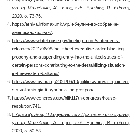
για τη Μακεδονία
, Α΄ τόμος, εκδ. Ερωδιός, Β΄ έκδοση,
2020, σ. 73-76
.
https://arhiva.infomax.mk/wp/и-бејли-е-во-собрание-
американскиот-ам/
.
https://www.whitehouse.gov/briefing-room/statements-
releases/2021/06/08/fact-sheet-executive-order-blocking-
property-and-suspending-entry-into-the-united-states-of-
certain-persons-contributing-to-the-destabilizing-situation-
in-the-western-balkans/
.
https://www.tovima.gr/2021/06/10/politics/vomva-mpainten-
sta-valkania-gia-ti-symfonia-ton-prespon/
.
https://www.congress.gov/bill/117th-congress/house-
resolution/741
.
Ι. Αμπατζόγλου,
Η Συμφωνία των Πρεσπών και ο αγώνας
για τη Μακεδονία
, Α΄ τόμος, εκδ. Ερωδιός, Β΄ έκδοση,
2020, σ. 50-53
.