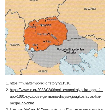
https://m.naftemporiki.gr/story/211918
.
https://www.in.gr/2022/02/06/politics/apokalyptika-eggrafa-
apo-1991-syzitouse-germania-dialysi-giougkoslavias-kai-
megali-alvania/
.
Ι. Αμπατζόγλου,
Η Συμφωνία των Πρεσπών και ο αγώνας