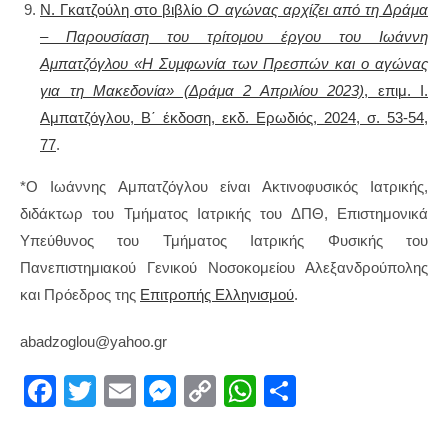
Ν. Γκατζούλη στο βιβλίο
Ο αγώνας αρχίζει από τη Δράμα
– Παρουσίαση του τρίτομου έργου του Ιωάννη
Αμπατζόγλου «Η Συμφωνία των Πρεσπών και ο αγώνας
για τη Μακεδονία» (Δράμα 2 Απριλίου 2023)
, επιμ. Ι.
Αμπατζόγλου, Β΄ έκδοση, εκδ. Ερωδιός, 2024, σ. 53-54,
77
.
*Ο Ιωάννης Αμπατζόγλου είναι Ακτινοφυσικός Ιατρικής,
διδάκτωρ του Τμήματος Ιατρικής του ΔΠΘ, Επιστημονικά
Υπεύθυνος του Τμήματος Ιατρικής Φυσικής του
Πανεπιστημιακού Γενικού Νοσοκομείου Αλεξανδρούπολης
και Πρόεδρος της
Επιτροπής Ελληνισμού
.
abadzoglou@yahoo.gr
F
T
E
M
C
W
S
a
wi
m
e
o
h
h