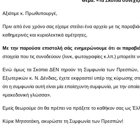
Θέμα: «Τα Σκόπια συνεχίζ
Αξιότιμε κ. Πρωθυπουργέ,
Πριν από ένα χρόνο σας είχαμε στείλει ένα αρχείο με τις παραβ
καθημερινές και κυριολεκτικά αμέτρητες.
Με την παρούσα επιστολή σάς ενημερώνουμε ότι οι παραβιάσ
στοιχεία που τις συνοδεύουν (λινκ, φωτογραφίες κ.λπ.) μπορείτε 
Ενώ όμως τα Σκόπια ΔΕΝ τηρούν τη Συμφωνία των Πρεσπών, η κ
Εξωτερικών κ. Ν. Δένδιας, έχετε εκφραστεί υπέρ της κύρωσης 
ότι η συμφωνία αυτή είναι μία επαίσχυντη συμφωνία, με την οποί
«μακεδονική γλώσσα».
Εμείς θεωρούμε ότι θα πρέπει να πράξετε το καθήκον σας ως Έλλην
Κύριε Μητσοτάκη, ακυρώστε τη Συμφωνία των Πρεσπών!