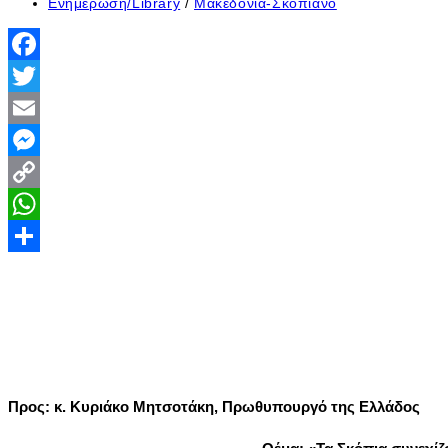
published:
Post
Ενημέρωση/Library
/
Μακεδονία-Σκοπιανό
category:
Facebook
Twitter
Email
Messenger
Copy
Link
WhatsApp
Share
Προς: κ. Κυριάκο Μητσοτάκη, Πρωθυπουργό της Ελλάδος