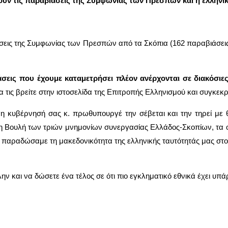
ουν τις παραβιάσεις της Συμφωνίας των Πρεσπών και η ελληνι
ιάσεις της Συμφωνίας των Πρεσπών από τα Σκόπια (162 παραβιάσεις)
εις που έχουμε καταμετρήσει πλέον ανέρχονται σε διακόσιες 
να τις βρείτε στην ιστοσελίδα της Επιτροπής Ελληνισμού και συγκεκ
υβέρνησή σας κ. πρωθυπουργέ την σέβεται και την τηρεί με θρ
στη Βουλή των τριών μνημονίων συνεργασίας Ελλάδος-Σκοπίων, τ
α παραδώσαμε τη μακεδονικότητα της ελληνικής ταυτότητάς μας στο
 και να δώσετε ένα τέλος σε ότι πιο εγκληματικό εθνικά έχει υπάρ