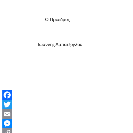
Ο Πρόεδρος Η Γραμμ
Ιωάννης Αμπατζόγλου Άννα
Facebook
Twitter
Email
Messenger