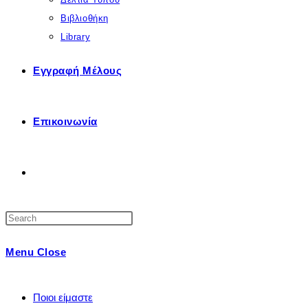
Βιβλιοθήκη
Library
Εγγραφή Μέλους
Επικοινωνία
Toggle
Press
Website
Escape
Menu
Close
to
close
Search
the
Ποιοι είμαστε