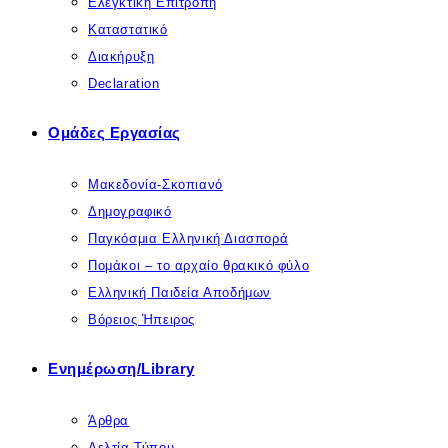
Ελεγκτική Επιτροπή
Καταστατικό
Διακήρυξη
Declaration
Ομάδες Εργασίας
Μακεδονία-Σκοπιανό
Δημογραφικό
Παγκόσμια Ελληνική Διασπορά
Πομάκοι – το αρχαίο θρακικό φύλο
Ελληνική Παιδεία Αποδήμων
Βόρειος Ήπειρος
Ενημέρωση/Library
Άρθρα
Δελτία Τύπου