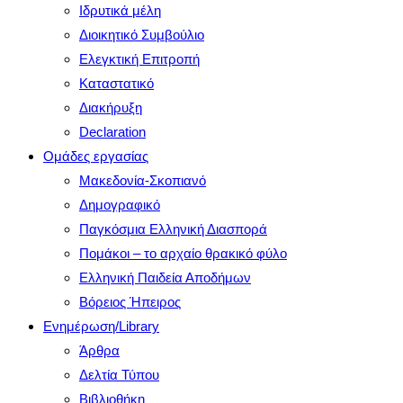
search
Ιδρυτικά μέλη
panel.
Διοικητικό Συμβούλιο
Ελεγκτική Επιτροπή
Καταστατικό
Διακήρυξη
Declaration
Ομάδες εργασίας
Μακεδονία-Σκοπιανό
Δημογραφικό
Παγκόσμια Ελληνική Διασπορά
Πομάκοι – το αρχαίο θρακικό φύλο
Ελληνική Παιδεία Αποδήμων
Βόρειος Ήπειρος
Ενημέρωση/Library
Άρθρα
Δελτία Τύπου
Βιβλιοθήκη