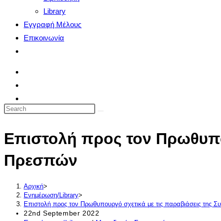
Library
Εγγραφή Μέλους
Επικοινωνία
Toggle
website
search
Search
this
Επιστολή προς τον Πρωθυπο
website
Πρεσπών
Αρχική
>
Ενημέρωση/Library
>
Επιστολή προς τον Πρωθυπουργό σχετικά με τις παραβιάσεις της 
Post
22nd September 2022