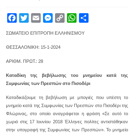
published:
category:
F
T
E
M
C
W
S
a
wi
m
e
o
h
h
ΣΩΜΑΤΕΙΟ ΕΠΙΤΡΟΠΗ ΕΛΛΗΝΙΣΜΟΥ
c
tt
ail
ss
p
at
ar
e
er
e
y
s
e
ΘΕΣΣΑΛΟΝΙΚΗ: 15-1-2024
b
n
Li
A
ΑΡΙΘΜ. ΠΡΩΤ.: 28
o
g
n
p
o
er
k
p
Καταδίκη της βεβήλωσης του μνημείου κατά της
k
Συμφωνίας των Πρεσπών στο Πισοδέρι
Καταδικάζουμε τη βεβήλωση με μπογιές που υπέστη το
μνημείο κατά της Συμφωνίας των Πρεσπών στο Πισοδέρι της
Φλώρινας, στο οποίο αναγράφεται η φράση «Σε αυτό το
χωριό στις 17 Ιουνίου 2018 Έλληνες πολίτες αντιστάθηκαν
στην υπογραφή της Συμφωνίας των Πρεσπών». Το μνημείο