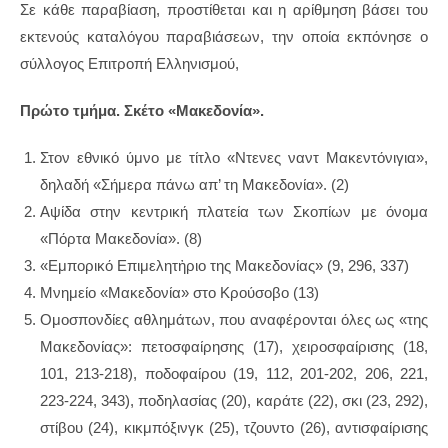
Σε κάθε παραβίαση, προστίθεται και η αρίθμηση βάσει του
εκτενούς καταλόγου παραβιάσεων, την οποία εκπόνησε ο
σύλλογος Επιτροπή Ελληνισμού,
Πρώτο τμήμα. Σκέτο «Μακεδονία».
Στον εθνικό ύμνο με τίτλο «Ντενες ναντ Μακεντόνιγια»,
δηλαδή «Σήμερα πάνω απ’ τη Μακεδονία». (2)
Αψίδα στην κεντρική πλατεία των Σκοπίων με όνομα
«Πόρτα Μακεδονία». (8)
«Εμπορικό Επιμελητἠριο της Μακεδονίας» (9, 296, 337)
Μνημείο «Μακεδονία» στο Κρούσοβο (13)
Ομοσπονδίες αθλημάτων, που αναφέρονται όλες ως «της
Μακεδονίας»: πετοσφαίρησης (17), χειροσφαίρισης (18,
101, 213-218), ποδοφαίρου (19, 112, 201-202, 206, 221,
223-224, 343), ποδηλασίας (20), καράτε (22), σκι (23, 292),
στίβου (24), κικμπόξινγκ (25), τζουντο (26), αντισφαίρισης