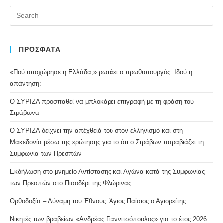
Pr
Es
to
clo
ΠΡΟΣΦΑΤΑ
the
«Πού υποχώρησε η Ελλάδα;» ρωτάει ο πρωθυπουργός. Ιδού η
se
απάντηση:
pan
Ο ΣΥΡΙΖΑ προσπαθεί να μπλοκάρει επιγραφή με τη φράση του
Στράβωνα
Ο ΣΥΡΙΖΑ δείχνει την απέχθειά του στον ελληνισμό και στη
Μακεδονία μέσω της ερώτησης για το ότι ο Στράβων παραβιάζει τη
Συμφωνία των Πρεσπών
Εκδήλωση στο μνημείο Αντίστασης και Αγώνα κατά της Συμφωνίας
των Πρεσπών στο Πισοδέρι της Φλώρινας
Ορθοδοξία – Δύναμη του Έθνους: Άγιος Παΐσιος ο Αγιορείτης
Νικητές των βραβείων «Ανδρέας Γιαννιτσόπουλος» για το έτος 2026