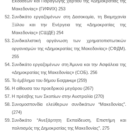
Εκδόσεων και Παραγωγής χαρτιού της «Δημοκρατίας της
Μακεδονίας» (ΓИΦИΧ) 253
Συνδικάτο εργαζομένων στη Δασοκομία, τη Βιομηχανία
Ξύλου και την Ενέργεια της «Δημοκρατίας της
Μακεδονίας» (CШДE) 254
Συνδικαλιστική οργάνωση των χρηματοπιστωτικών
οργανισμών της «Δημοκρατίας της Μακεδονίας» (CΦДΜ).
255
Συνδικάτο εργαζομένων στη Άμυνα και την Ασφάλεια της
«Δημοκρατίας της Μακεδονίας» (COБ). 256
Το έμβλημα του δήμου Богданци (259)
Η αίθουσα του προεδρικού μεγάρου (267)
Η πρέσβης των Σκοπίων στην Αυστραλία (270)
Συνομοσπονδία ελεύθερων συνδικάτων “Μακεδονίας”.
(274)
Συνδικάτο “Ανεξάρτητη Εκπαίδευση, Επιστήμη και
πολιτισμός της Δημοκρατίας της Μακεδονίας”. 275