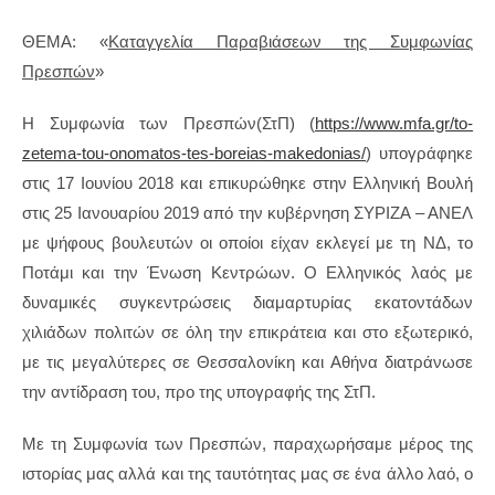
ΘΕΜΑ: «
Καταγγελία Παραβιάσεων της Συμφωνίας
Πρεσπών
»
H Συμφωνία των Πρεσπών(ΣτΠ) (
https://www.mfa.gr/to-
zetema-tou-onomatos-tes-boreias-makedonias/
) υπογράφηκε
στις 17 Ιουνίου 2018 και επικυρώθηκε στην Ελληνική Βουλή
στις 25 Ιανουαρίου 2019 από την κυβέρνηση ΣΥΡΙΖΑ – ΑΝΕΛ
με ψήφους βουλευτών οι οποίοι είχαν εκλεγεί με τη ΝΔ, το
Ποτάμι και την Ένωση Κεντρώων. Ο Ελληνικός λαός με
δυναμικές συγκεντρώσεις διαμαρτυρίας εκατοντάδων
χιλιάδων πολιτών σε όλη την επικράτεια και στο εξωτερικό,
με τις μεγαλύτερες σε Θεσσαλονίκη και Αθήνα διατράνωσε
την αντίδραση του, προ της υπογραφής της ΣτΠ.
Με τη Συμφωνία των Πρεσπών, παραχωρήσαμε μέρος της
ιστορίας μας αλλά και της ταυτότητας μας σε ένα άλλο λαό, ο