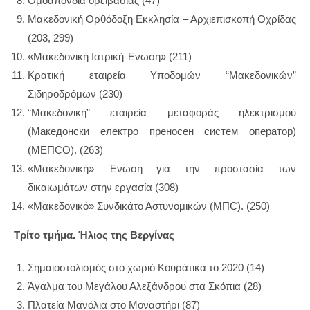
Ομοαπονδία ορειβασίας (47)
Μακεδονική Ορθόδοξη Εκκλησία – Αρχιεπισκοπή Οχρίδας
(203, 299)
«Μακεδονική Ιατρική Ένωση» (211)
Κρατική εταιρεία Υποδομών “Μακεδονικών”
Σιδηροδρόμων (230)
“Μακεδονική” εταιρεία μεταφοράς ηλεκτρισμού
(Македонски електро преносен систем оператор)
(MEΠCO). (263)
«Μακεδονική» Ένωση για την προστασία των
δικαιωμάτων στην εργασία (308)
«Μακεδονικό» Συνδικάτο Αστυνομικών (MΠC). (250)
Τρίτο τμήμα. Ήλιος της Βεργίνας
Σημαιοστολισμός στο χωριό Κουράτικα το 2020 (14)
Άγαλμα του Μεγάλου Αλεξάνδρου στα Σκόπια (28)
Πλατεία Μανόλια στο Μοναστήρι (87)