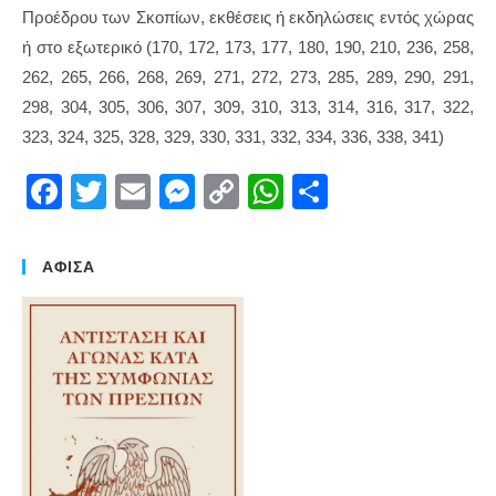
Προέδρου των Σκοπίων, εκθέσεις ή εκδηλώσεις εντός χώρας
ή στο εξωτερικό (170, 172, 173, 177, 180, 190, 210, 236, 258,
262, 265, 266, 268, 269, 271, 272, 273, 285, 289, 290, 291,
298, 304, 305, 306, 307, 309, 310, 313, 314, 316, 317, 322,
323, 324, 325, 328, 329, 330, 331, 332, 334, 336, 338, 341)
F
T
E
M
C
W
S
a
wi
m
e
o
h
h
c
tt
ail
ss
p
at
ar
ΑΦΙΣΑ
e
er
e
y
s
e
b
n
Li
A
o
g
n
p
o
er
k
p
k