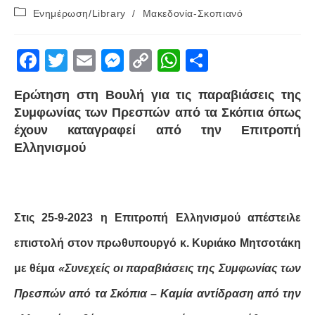
published:
Post
Ενημέρωση/Library
/
Μακεδονία-Σκοπιανό
category:
F
T
E
M
C
W
S
a
wi
m
e
o
h
h
Ερώτηση στη Βουλή για τις παραβιάσεις της
c
tt
ail
ss
p
at
ar
Συμφωνίας των Πρεσπών από τα Σκόπια όπως
e
er
e
y
s
e
έχουν καταγραφεί από την Επιτροπή
b
n
Li
A
Ελληνισμού
o
g
n
p
o
er
k
p
k
Στις 25-9-2023 η Επιτροπή Ελληνισμού απέστειλε
επιστολή στον πρωθυπουργό κ. Κυριάκο Μητσοτάκη
με θέμα
«Συνεχείς οι παραβιάσεις της Συμφωνίας των
Πρεσπών από τα Σκόπια – Καμία αντίδραση από την