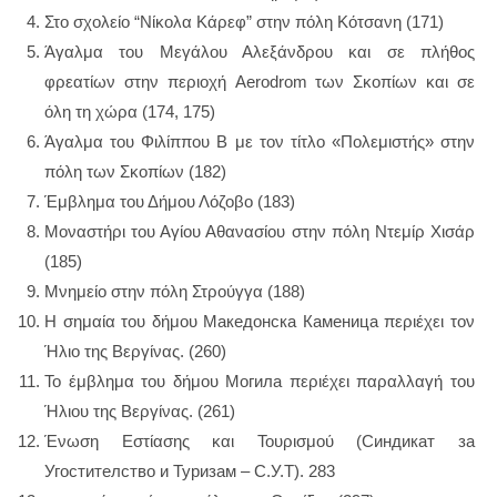
Στο σχολείο “Νίκολα Κάρεφ” στην πόλη Κότσανη (171)
Άγαλμα του Μεγάλου Αλεξάνδρου και σε πλήθος
φρεατίων στην περιοχή Aerodrom των Σκοπίων και σε
όλη τη χώρα (174, 175)
Άγαλμα του Φιλίππου Β με τον τίτλο «Πολεμιστής» στην
πόλη των Σκοπίων (182)
Έμβλημα του Δήμου Λόζοβο (183)
Μοναστήρι του Αγίου Αθανασίου στην πόλη Ντεμίρ Χισάρ
(185)
Μνημείο στην πόλη Στρούγγα (188)
Η σημαία του δήμου Македонска Каменица περιέχει τον
Ήλιο της Βεργίνας. (260)
Το έμβλημα του δήμου Могила περιέχει παραλλαγή του
Ήλιου της Βεργίνας. (261)
Ένωση Εστίασης και Τουρισμού (Синдикат за
Угостителство и Туризам – С.У.Т). 283