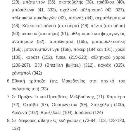
(29), μπάτμιντον (36), σκοποβολής (38), τριάθλου (40),
μπόουλινγκ (41, 333), σχολικού αθλητισμού (42, 327),
αθλητικών παιαδωγών (43), πατινάζ (44), αεραθλημάτων
(48), Χόκευ επί πάγου (στο σήμα) (49), κέντο (στο σήμα)
(50), σκακιού (στο σήμα) (51), αθλητισμού και ψυχαγωγίας
αναπήρων (52), αυτοκινήτου (165), μοτοσυκλετιστική
(166), μπόντυμπίλντινγκ (168), πόκερ (184 και 191), χόκεϊ
(186), καράτε (192), futsal (219-220), αθλητικού χορού
(286-287), BJJ (Brazilian jiu-jitsu) (312), καγιάκ (335),
χάντμπολ (342)
Εθνική τράπεζα (της Μακεδονίας στα αρχικά του
ονόματός του) (33)
Σε Προξενεία και Πρεσβείες: Μελβούρνης (71), Καμπέρα
(72), Οττάβα (97), Ουάσινγκτον (99), Στοκχόλμη (100),
Αριζόνα (102), Βρυξέλλες (104), Ιορδανία (124)
Σε διάφορες αθλητικές εκδηλώσεις (73-84, 103, 122-123,
132)