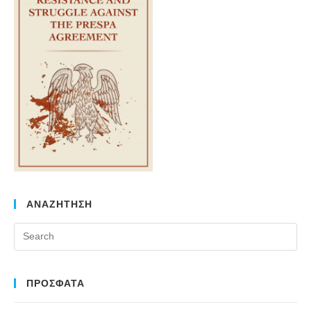
ΑΝΑΖΗΤΗΣΗ
Pr
Es
to
clo
ΠΡΟΣΦΑΤΑ
the