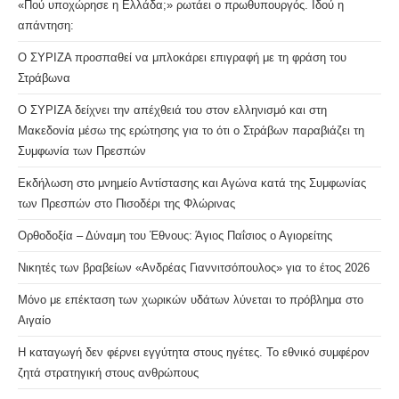
«Πού υποχώρησε η Ελλάδα;» ρωτάει ο πρωθυπουργός. Ιδού η
se
απάντηση:
pan
Ο ΣΥΡΙΖΑ προσπαθεί να μπλοκάρει επιγραφή με τη φράση του
Στράβωνα
Ο ΣΥΡΙΖΑ δείχνει την απέχθειά του στον ελληνισμό και στη
Μακεδονία μέσω της ερώτησης για το ότι ο Στράβων παραβιάζει τη
Συμφωνία των Πρεσπών
Εκδήλωση στο μνημείο Αντίστασης και Αγώνα κατά της Συμφωνίας
των Πρεσπών στο Πισοδέρι της Φλώρινας
Ορθοδοξία – Δύναμη του Έθνους: Άγιος Παΐσιος ο Αγιορείτης
Νικητές των βραβείων «Ανδρέας Γιαννιτσόπουλος» για το έτος 2026
Μόνο με επέκταση των χωρικών υδάτων λύνεται το πρόβλημα στο
Αιγαίο
Η καταγωγή δεν φέρνει εγγύτητα στους ηγέτες. Το εθνικό συμφέρον
ζητά στρατηγική στους ανθρώπους