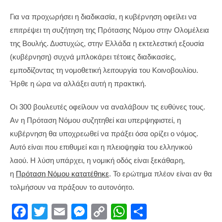
Για να προχωρήσει η διαδικασία, η κυβέρνηση οφείλει να
επιτρέψει τη συζήτηση της Πρότασης Νόμου στην Ολομέλεια
της Βουλής. Δυστυχώς, στην Ελλάδα η εκτελεστική εξουσία
(κυβέρνηση) συχνά μπλοκάρει τέτοιες διαδικασίες,
εμποδίζοντας τη νομοθετική λειτουργία του Κοινοβουλίου.
Ήρθε η ώρα να αλλάξει αυτή η πρακτική.
Οι 300 βουλευτές οφείλουν να αναλάβουν τις ευθύνες τους.
Αν η Πρόταση Νόμου συζητηθεί και υπερψηφιστεί, η
κυβέρνηση θα υποχρεωθεί να πράξει όσα ορίζει ο νόμος.
Αυτό είναι που επιθυμεί και η πλειοψηφία του ελληνικού
λαού. Η λύση υπάρχει, η νομική οδός είναι ξεκάθαρη,
η
Πρόταση Νόμου κατατέθηκε
. Το ερώτημα πλέον είναι αν θα
τολμήσουν να πράξουν το αυτονόητο.
F
T
E
M
C
W
S