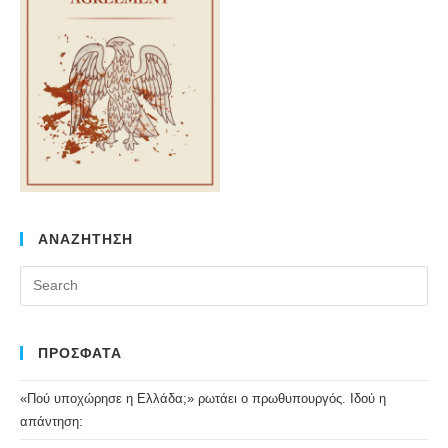
ΑΝΑΖΗΤΗΣΗ
Pr
Es
to
clo
ΠΡΟΣΦΑΤΑ
the
«Πού υποχώρησε η Ελλάδα;» ρωτάει ο πρωθυπουργός. Ιδού η
se
απάντηση:
pan