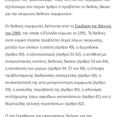
εξετάσουμε στο παρόν άρθρο τι προβλέπει το διεθνές δίκαιο
για την ακύρωση διεθνών συμφωνιών.
Οι διεθνείς συμφωνίες διέπονται από τη
Σύμβαση της Βιέννης
του 1969
, την οποία η Ελλάδα κύρωσε το 1991. Το διεθνές
αυτό νομικό πλαίσιο προβλέπει σειρά λόγων ακύρωσης,
μεταξύ των οποίων η απάτη (άρθρο 49), η δωροδοκία
(άρθρο 50), ο εξαναγκασμός (άρθρα 51-52), η αντίθεση με
αναγκαστικούς κανόνες διεθνούς δικαίου (άρθρα 53 και 64),
η συναίνεση των μερών (άρθρα 54, 57 και 58), η έλλειψη
προβλεπόμενης διαδικασίας καταγγελίας (άρθρο 56), η
αντικατάστασή της από μεταγενέστερη συμφωνία (άρθρο
59), η ουσιώδης παραβίασή της (άρθρο 60), η αδυναμία
εκπλήρωσης λόγω αιφνίδιων καταστάσεων (άρθρο 61) και η
θεμελιώδης αλλαγή περιστάσεων (άρθρο 62).
Ο πιο ξεκάθαρος και εφαρμόσιμος δρόμος για την