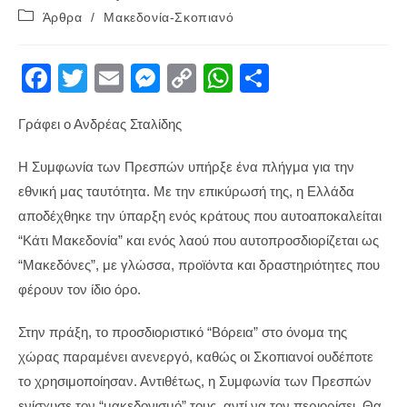
published:
Post
Άρθρα
/
Μακεδονία-Σκοπιανό
category:
F
T
E
M
C
W
S
a
wi
m
e
o
h
h
Γράφει ο Ανδρέας Σταλίδης
c
tt
ail
ss
p
at
ar
e
er
e
y
s
e
Η Συμφωνία των Πρεσπών υπήρξε ένα πλήγμα για την
b
n
Li
A
εθνική μας ταυτότητα. Με την επικύρωσή της, η Ελλάδα
o
g
n
p
αποδέχθηκε την ύπαρξη ενός κράτους που αυτοαποκαλείται
“Κάτι Μακεδονία” και ενός λαού που αυτοπροσδιορίζεται ως
o
er
k
p
“Μακεδόνες”, με γλώσσα, προϊόντα και δραστηριότητες που
k
φέρουν τον ίδιο όρο.
Στην πράξη, το προσδιοριστικό “Βόρεια” στο όνομα της
χώρας παραμένει ανενεργό, καθώς οι Σκοπιανοί ουδέποτε
το χρησιμοποίησαν. Αντιθέτως, η Συμφωνία των Πρεσπών
ενίσχυσε τον “μακεδονισμό” τους, αντί να τον περιορίσει. Θα