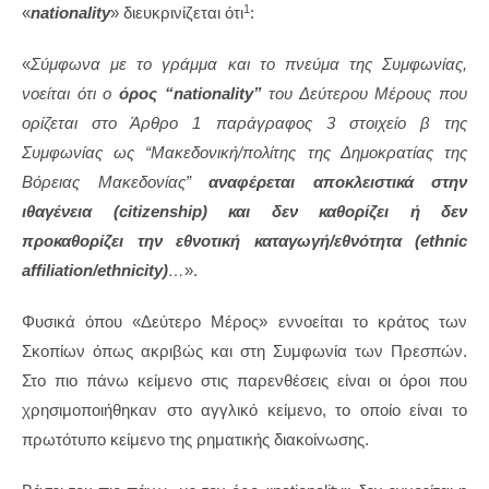
1
«
nationality
» διευκρινίζεται ότι
:
«
Σύμφωνα με το γράμμα και το πνεύμα της Συμφωνίας,
νοείται ότι ο
όρος
“
nationality
”
του Δεύτερου Μέρους που
ορίζεται στο Άρθρο 1 παράγραφος 3 στοιχείο β της
Συμφωνίας ως “
Μακεδονική/πολίτης της Δημοκρατίας της
Βόρειας Μακεδονίας
”
αναφέρεται αποκλειστικά στην
ιθαγένεια (
citizenship)
και δεν καθορίζει ή δεν
προκαθορίζει την εθνοτική καταγωγή/εθνότητα (ethnic
affiliation/ethnicity)
…
».
Φυσικά όπου «Δεύτερο Μέρος» εννοείται το κράτος των
Σκοπίων όπως ακριβώς και στη Συμφωνία των Πρεσπών.
Στο πιο πάνω κείμενο στις παρενθέσεις είναι οι όροι που
χρησιμοποιήθηκαν στο αγγλικό κείμενο, το οποίο είναι το
πρωτότυπο κείμενο της ρηματικής διακοίνωσης.