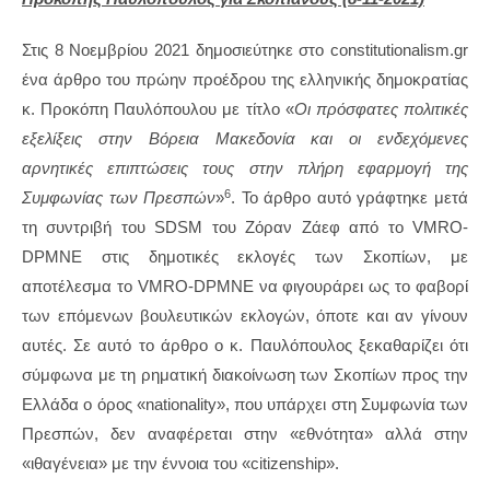
Στις 8 Νοεμβρίου 2021 δημοσιεύτηκε στο constitutionalism.gr
ένα άρθρο του πρώην προέδρου της ελληνικής δημοκρατίας
κ. Προκόπη Παυλόπουλου με τίτλο «
Οι πρόσφατες πολιτικές
εξελίξεις στην Βόρεια Μακεδονία και οι ενδεχόμενες
αρνητικές επιπτώσεις τους στην πλήρη εφαρμογή της
6
Συμφωνίας των Πρεσπών
»
. Το άρθρο αυτό γράφτηκε μετά
τη συντριβή του SDSM του Ζόραν Ζάεφ από το VMRO-
DPMNE στις δημοτικές εκλογές των Σκοπίων, με
αποτέλεσμα το VMRO-DPMNE να φιγουράρει ως το φαβορί
των επόμενων βουλευτικών εκλογών, όποτε και αν γίνουν
αυτές. Σε αυτό το άρθρο ο κ. Παυλόπουλος ξεκαθαρίζει ότι
σύμφωνα με τη ρηματική διακοίνωση των Σκοπίων προς την
Ελλάδα ο όρος «nationality», που υπάρχει στη Συμφωνία των
Πρεσπών, δεν αναφέρεται στην «εθνότητα» αλλά στην
«ιθαγένεια» με την έννοια του «citizenship».