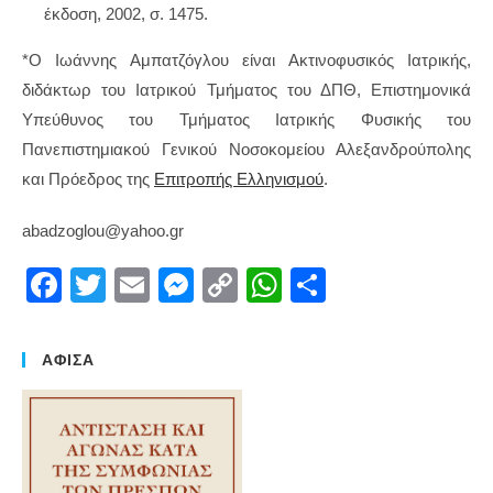
έκδοση, 2002, σ. 1475.
*Ο Ιωάννης Αμπατζόγλου είναι Ακτινοφυσικός Ιατρικής,
διδάκτωρ του Ιατρικού Τμήματος του ΔΠΘ, Επιστημονικά
Υπεύθυνος του Τμήματος Ιατρικής Φυσικής του
Πανεπιστημιακού Γενικού Νοσοκομείου Αλεξανδρούπολης
και Πρόεδρος της
Επιτροπής Ελληνισμού
.
abadzoglou@yahoo.gr
F
T
E
M
C
W
S
a
wi
m
e
o
h
h
c
tt
ail
ss
p
at
ar
ΑΦΙΣΑ
e
er
e
y
s
e
b
n
Li
A
o
g
n
p