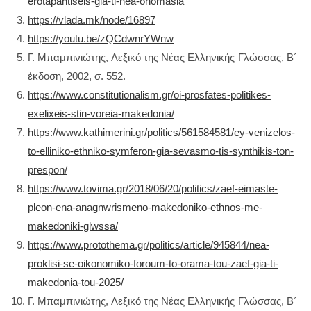
erotapantiseis-gia-ti-nea-onomasia
https://vlada.mk/node/16897
https://youtu.be/zQCdwnrYWnw
Γ. Μπαμπινιώτης, Λεξικό της Νέας Ελληνικής Γλώσσας, Β´
έκδοση, 2002, σ. 552.
https://www.constitutionalism.gr/oi-prosfates-politikes-
exelixeis-stin-voreia-makedonia/
https://www.kathimerini.gr/politics/561584581/ey-venizelos-
to-elliniko-ethniko-symferon-gia-sevasmo-tis-synthikis-ton-
prespon/
https://www.tovima.gr/2018/06/20/politics/zaef-eimaste-
pleon-ena-anagnwrismeno-makedoniko-ethnos-me-
makedoniki-glwssa/
https://www.protothema.gr/politics/article/945844/nea-
proklisi-se-oikonomiko-foroum-to-orama-tou-zaef-gia-ti-
makedonia-tou-2025/
Γ. Μπαμπινιώτης, Λεξικό της Νέας Ελληνικής Γλώσσας, Β´