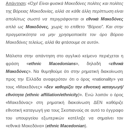
Απάντηση
: «
Όχι! Είναι φυσικά Μακεδόνες πολίτες και πολίτες
της Βόρειας Μακεδονίας, αλλά σε κάθε άλλη περίπτωση είναι
απολύτως σωστό να περιγράφονται οι
εθνικά
Μακεδόνες
απλά ως
Μακεδόνες
, χωρίς το επίθετο “Βόρειο”. Και στην
πραγματικότητα να μην χρησιμοποιείτε τον όρο Βόρειο
Μακεδόνες τελείως, αλλά θα φτάσουμε σε αυτό
».
Μάλιστα στην απάντηση στο αγγλικό κείμενο περιέχεται η
φράση «
ethnic Macedonians
», δηλαδή «
εθνικά
Μακεδόνες
». Να θυμηθούμε ότι στην ρηματική διακοίνωση
προς την Ελλάδα αναφερόταν ότι ο όρος «nationality» για
τους «Μακεδόνες» «
δεν καθορίζει την εθνοτική καταγωγή/
εθνότητα (ethnic affiliation/ethnicity
)
». Ενώ λοιπόν ο όρος
«Μακεδόνας» στη ρηματική διακοίνωση ΔΕΝ καθόριζε
εθνοτική καταγωγή για τους Σκοπιανούς σε αυτό το έγγραφο
του υπουργείου εξωτερικών κατέληξε να σημαίνει τον
«εθνικά Μακεδόνα» (
ethnic Macedonian
).