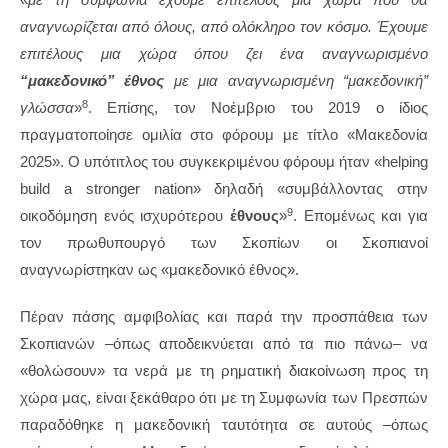
αναγνωρίζεται από όλους, από ολόκληρο τον κόσμο. Έχουμε
επιτέλους μια χώρα όπου ζει ένα αναγνωρισμένο
“μακεδονικό” έθνος
με μια αναγνωρισμένη “μακεδονική”
8
γλώσσα
»
. Επίσης, τον Νοέμβριο του 2019 ο ίδιος
πραγματοποίησε ομιλία στο φόρουμ με τίτλο «Μακεδονία
2025». Ο υπότιτλος του συγκεκριμένου φόρουμ ήταν «helping
build a stronger nation» δηλαδή «συμβάλλοντας στην
9
οικοδόμηση ενός ισχυρότερου
έθνους
»
. Επομένως και για
τον πρωθυπουργό των Σκοπίων οι Σκοπιανοί
αναγνωρίστηκαν ως «μακεδονικό έθνος».
Πέραν πάσης αμφιβολίας και παρά την προσπάθεια των
Σκοπιανών –όπως αποδεικνύεται από τα πιο πάνω– να
«θολώσουν» τα νερά με τη ρηματική διακοίνωση προς τη
χώρα μας, είναι ξεκάθαρο ότι με τη Συμφωνία των Πρεσπών
παραδόθηκε η μακεδονική ταυτότητα σε αυτούς –όπως