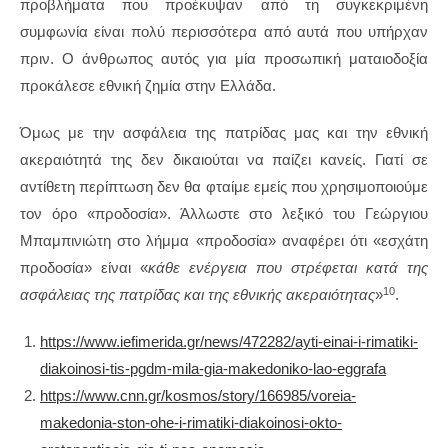
προβλήματα που προέκυψαν από τη συγκεκριμένη
συμφωνία είναι πολύ περισσότερα από αυτά που υπήρχαν
πριν. Ο άνθρωπος αυτός για μία προσωπική ματαιοδοξία
προκάλεσε εθνική ζημία στην Ελλάδα.
Όμως με την ασφάλεια της πατρίδας μας και την εθνική
ακεραιότητά της δεν δικαιούται να παίζει κανείς. Γιατί σε
αντίθετη περίπτωση δεν θα φταίμε εμείς που χρησιμοποιούμε
τον όρο «προδοσία». Άλλωστε στο λεξικό του Γεώργιου
Μπαμπινιώτη στο λήμμα «προδοσία» αναφέρει ότι «εσχάτη
προδοσία» είναι «
κάθε ενέργεια που στρέφεται κατά της
10
ασφάλειας της πατρίδας και της εθνικής ακεραιότητας
»
.
https://www.iefimerida.gr/news/472282/ayti-einai-i-rimatiki-
diakoinosi-tis-pgdm-mila-gia-makedoniko-lao-eggrafa
https://www.cnn.gr/kosmos/story/166985/voreia-
makedonia-ston-ohe-i-rimatiki-diakoinosi-okto-