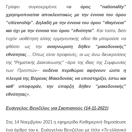
Γράφει συγκεκριμένα: «
ο όρος “nationality”
χρησιμοποιείται αποκλειστικώς με την έννοια του όρου
“citizenship”. Δηλαδή με την έννοια του όρου “ιθαγένεια”
και όχι με την έννοια του όρου “εθνότητα”
. Και τούτο, διότι
τυχόν υιοθέτηση άλλης ερμηνευτικής οδού θα μπορούσε να
φθάσει ως την
αναγνώριση δήθεν “μακεδονικής”
εθνότητας
… Όπως είναι προφανές, οι ως άνω διευκρινίσεις
της “Ρηματικής Διακοίνωσης” –άρα της ίδιας της Συμφωνίας
των Πρεσπών–
ουδένα περιθώριο αφήνουν ώστε η
πλευρά της Βόρειας Μακεδονίας να υποστηρίξει, έστω και
καθ’ υποφοράν, την ύπαρξη δήθεν “μακεδονικής”
εθνότητας
»
.
Ευάγγελος Βενιζέλος για Σκοπιανούς (14-11-2021)
Στις 14 Νοεμβρίου 2021 η εφημερίδα
Καθημερινή
δημοσίευσε
ένα άρθρο του κ. Ευάγγελου Βενιζέλου με τίτλο «
Το ελληνικό