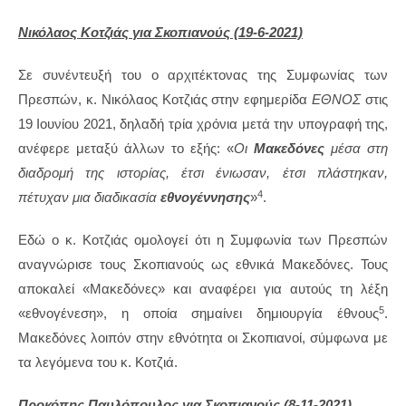
Νικόλαος Κοτζιάς για Σκοπιανούς (19-6-2021)
Σε συνέντευξή του ο αρχιτέκτονας της Συμφωνίας των
Πρεσπών, κ. Νικόλαος Κοτζιάς στην εφημερίδα
ΕΘΝΟΣ
στις
19 Ιουνίου 2021, δηλαδή τρία χρόνια μετά την υπογραφή της,
ανέφερε μεταξύ άλλων το εξής: «
Οι
Μακεδόνες
μέσα στη
διαδρομή της ιστορίας, έτσι ένιωσαν, έτσι πλάστηκαν,
4
πέτυχαν μια διαδικασία
εθνογέννησης
»
.
Εδώ ο κ. Κοτζιάς ομολογεί ότι η Συμφωνία των Πρεσπών
αναγνώρισε τους Σκοπιανούς ως εθνικά Μακεδόνες. Τους
αποκαλεί «Μακεδόνες» και αναφέρει για αυτούς τη λέξη
5
«εθνογένεση», η οποία σημαίνει δημιουργία έθνους
.
Μακεδόνες λοιπόν στην εθνότητα οι Σκοπιανοί, σύμφωνα με
τα λεγόμενα του κ. Κοτζιά.
Προκόπης Παυλόπουλος για Σκοπιανούς (8-11-2021)