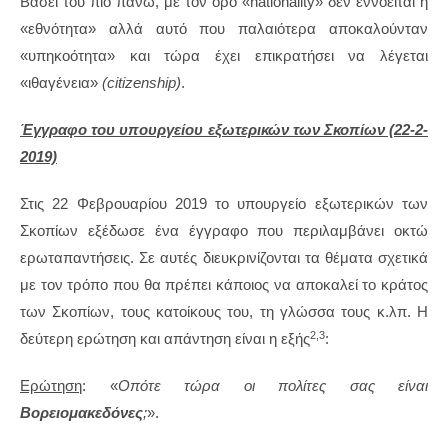
Βάσει του πιο πάνω, με τον όρο «nationality» δεν εννοείται η
«εθνότητα» αλλά αυτό που παλαιότερα αποκαλούνταν
«υπηκοότητα» και τώρα έχει επικρατήσει να λέγεται
«ιθαγένεια»
(
citizenship)
.
Έγγραφο του υπουργείου εξωτερικών των Σκοπίων (22-2-
2019)
Στις 22 Φεβρουαρίου 2019 το υπουργείο εξωτερικών των
Σκοπίων εξέδωσε ένα έγγραφο που περιλαμβάνει οκτώ
ερωταπαντήσεις. Σε αυτές διευκρινίζονται τα θέματα σχετικά
με τον τρόπο που θα πρέπει κάποιος να αποκαλεί το κράτος
των Σκοπίων, τους κατοίκους του, τη γλώσσα τους κ.λπ. Η
2,3
δεύτερη ερώτηση και απάντηση είναι η εξής
:
Ερώτηση
: «
Οπότε τώρα οι πολίτες σας είναι
Βορειομακεδόνες
;
».